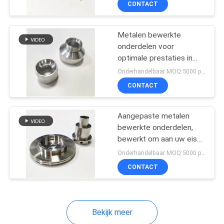
CONTACT
47
metalen bewerkte
Metalen bewerkte
onderdelen
onderdelen voor
optimale prestaties in
verschillende industrieën
Onderhandelbaar MOQ:5000 piece
CONTACT
8
Aangepaste metalen
bewerkte onderdelen,
bewerkt om aan uw eisen
Gestempelde Flens
voor topprestaties te
Onderhandelbaar MOQ:5000 piece
voldoen
CONTACT
Bekijk meer
102