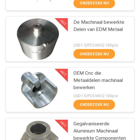
Tekening
NEEM
ONDERZOEK NU
CONTACT
HOT
De Machinaal bewerkte
MET
167
Delen van EDM Metaal
ONS
De snelle Klem van
OP
USD1.5/PCS MOQ:100pcs
de Versiepijp
ONDERZOEK NU
NIEUWS
HOT
OEM Cnc die
Metaaldelen machinaal
GEVALLEN
bewerken
97
USD1.5/PCS MOQ:100pcs
SITEMAP
De Pijp van de
ONDERZOEK NU
stofextractie
HOT
PRIVACY
Gegalvaniseerde
Aluminium Machinaal
POLICY
bewerkte Componenten