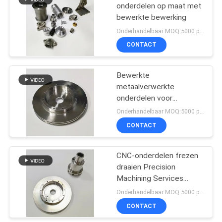
onderdelen op maat met
bewerkte bewerking
153
Onderhandelbaar MOQ:5000 piece
Metalen onderdelen
CONTACT
Stempelen
Bewerkte
metaalverwerkte
onderdelen voor
optimale prestaties in
Onderhandelbaar MOQ:5000 piece
industriële omgevingen
CONTACT
25
CNC-onderdelen frezen
diepgetrokken delen
draaien Precision
Machining Services
Customized Aluminium
Onderhandelbaar MOQ:5000 piece
Metal OEM roestvrij staal
CONTACT
draaien prototypes