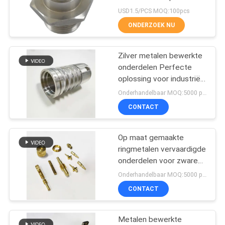
USD1.5/PCS MOQ:100pcs
ONDERZOEK NU
76
De
Zilver metalen bewerkte
onderdelen Perfecte
Ontploffingspoort
oplossing voor industriële
behoeften
van de
Onderhandelbaar MOQ:5000 piece
CONTACT
stofinzameling
Op maat gemaakte
72
ringmetalen vervaardigde
De Dempers van de
onderdelen voor zware
toepassingen
Onderhandelbaar MOQ:5000 piece
buisstreek
CONTACT
Metalen bewerkte