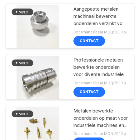
Aangepaste metalen
31
machinaal bewerkte
onderdelen verzinkt voor
Brede Pijpklem
optimale prestaties en
Onderhandelbaar MOQ:5000 piece
duurzaamheid
CONTACT
Professionele metalen
bewerkte onderdelen
voor diverse industriële
22
machinebehoeften
Onderhandelbaar MOQ:5000 piece
CONTACT
Gespleten Pijpklem
Metalen bewerkte
onderdelen op maat voor
industriële machines en
automatiseringssystemen
Onderhandelbaar MOQ:5000 piece