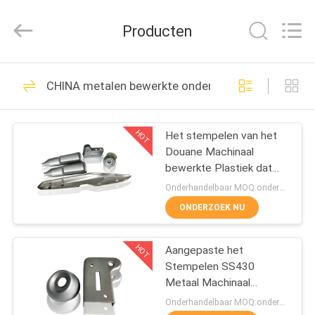
2026
SHIJIAZHUANG
WOODOO
Producten
TRADE
CO.,LTD.
All
Rights
THUIS
Reserved.
188
CHINA metalen bewerkte onderdelen
Op zwaar werk
PRODUCTEN
berekende
HOT
Het stempelen van het
Douane Machinaal
Pijpklemmen
OVER
bewerkte Plastiek dat
ONS
van Metaaldelen Zilveren
Onderhandelbaar MOQ:onderhandeling
Verf bespuit
ONDERZOEK NU
152
FABRIEKSTOCHT
gegalvaniseerde
HOT
Aangepaste het
Stempelen SS430
KWALITEITSCONTROLE
pijpklem
Metaal Machinaal
bewerkte Delen Diepe
Onderhandelbaar MOQ:onderhandeling