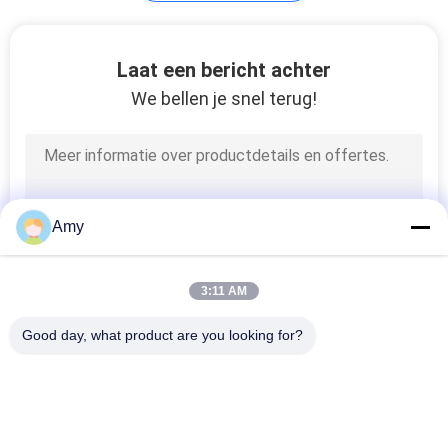
auto onderdelen
Laat een bericht achter
We bellen je snel terug!
37
Amy
De Koppelingen van
de metaalpijp
3:11 AM
Good day, what product are you looking for?
populaire categorieën
Alle
17
Op Zwaar Werk 
Gegalvaniseerde 