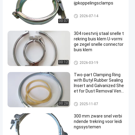
ijpkoppelingsclamps
Op zwaar werk berekende Pijpk
2026-07-14
lemmen
00:07
304 roestvrij staal snelle t
rekring buis klem U-vormi
ge zegel snelle connector
buis klem
Op zwaar werk berekende Pijpk
00:12
2026-03-19
lemmen
Two-part Clamping Ring
with Butyl Rubber Sealing
Insert and Galvanized She
et for Dust Removal Venti
lation Ducts
Op zwaar werk berekende Pijpk
00:28
2025-11-07
lemmen
300 mm zware snel verbi
ndende trekring voor leidi
ngssystemen