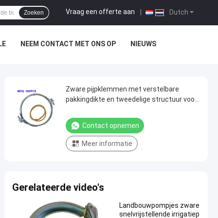
Vraag een offerte aan
|
Dutch
Zoeken
LE
NEEM CONTACT MET ONS OP
NIEUWS
Zware pijpklemmen met verstelbare
pakkingdikte en tweedelige structuur voor
stofafzuigsystemen in SUS304
Contact opnemen
Meer informatie
Gerelateerde video's
Landbouwpompjes zware
snelvrijstellende irrigatiep