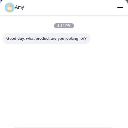
NEEM
Amy
CONTACT
MET
1:34 PM
ONS
Good day, what product are you looking for?
OP
NIEUWS
GEVALLEN
SITEMAP
150 mm Geboute Pijpklem met Maatwerkproductie voor
PRIVACY
Ventilatie- en Stofverwijderingssystemen
POLICY
Op zwaar werk berekende Pijpklemmen
2025-11-07