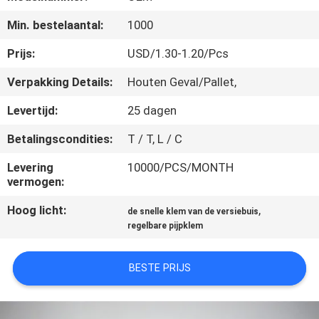
NEEM
Min. bestelaantal:
1000
CONTACT
MET
Prijs:
USD/1.30-1.20/Pcs
ONS
Verpakking Details:
Houten Geval/Pallet,
OP
Levertijd:
25 dagen
Betalingscondities:
T / T, L / C
NIEUWS
Levering
10000/PCS/MONTH
vermogen:
GEVALLEN
Hoog licht:
,
de snelle klem van de versiebuis
regelbare pijpklem
SITEMAP
BESTE PRIJS
PRIVACY
POLICY