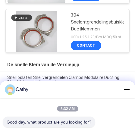
304
Snelontgrendelingsbuisklemm
Ductklemmen
USD/1.25-1.20/Pcs MOQ:50 stuks
CONTACT
De snelle Klem van de Versiepijp
Snel loslaten Snel vergrendelen Clamps Modulaire Ducting
Ring 304 roestvrij staal clips
Cathy
SUS304 Sneloplosbare buisclamps Rapid Lock Duct Ring Drum
Locking Ring Clamps
8:32 AM
Snel lossen buis klem Rapid Lock Duct Roestvrij staal 304
Clips Leverlock Ring Klem
Good day, what product are you looking for?
populaire categorieën
Alle