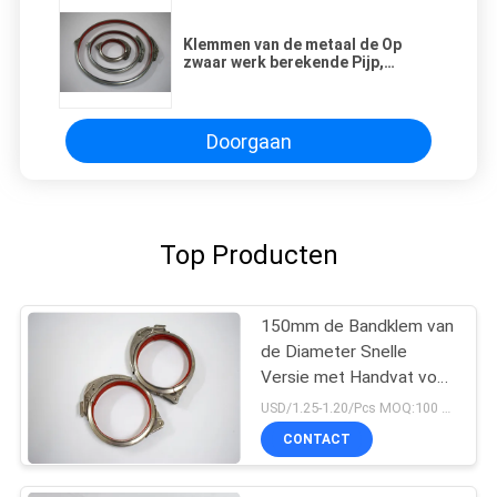
Klemmen van de metaal de Op
zwaar werk berekende Pijp,
Diverse Stevige Klem van de
Machtspijpleiding
Gegalvaniseerde Pijp
Doorgaan
Top Producten
150mm de Bandklem van
de Diameter Snelle
Versie met Handvat voor
Connnected-Buis
USD/1.25-1.20/Pcs MOQ:100 stuks
CONTACT