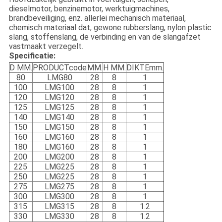
dieselmotor, benzinemotor, werktuigmachines,
brandbeveiliging, enz. allerlei mechanisch materiaal,
chemisch materiaal dat, gewone rubberslang, nylon plastic
slang, stoffenslang, de verbinding en van de slangafzet
vastmaakt verzegelt.
Specificatie:
D MM.
PRODUCTcode
MM.
H MM.
DIKTEmm.
80
LMG80
28
8
1
100
LMG100
28
8
1
120
LMG120
28
8
1
125
LMG125
28
8
1
140
LMG140
28
8
1
150
LMG150
28
8
1
160
LMG160
28
8
1
180
LMG160
28
8
1
200
LMG200
28
8
1
225
LMG225
28
8
1
250
LMG225
28
8
1
275
LMG275
28
8
1
300
LMG300
28
8
1
315
LMG315
28
8
1.2
330
LMG330
28
8
1.2