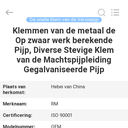
2026
SHIJIAZHUANG
WOODOO
TRADE
CO.,LTD.
De snelle Klem van de Versiepijp
All
Rights
Klemmen van de metaal de
THUIS
Reserved.
Op zwaar werk berekende
PRODUCTEN
Pijp, Diverse Stevige Klem
van de Machtspijpleiding
OVER
Gegalvaniseerde Pijp
ONS
Plaats van
Hebei van China
herkomst:
FABRIEKSTOCHT
Merknaam:
RM
KWALITEITSCONTROLE
Certificering:
ISO 90001
Modelnummer:
OEM