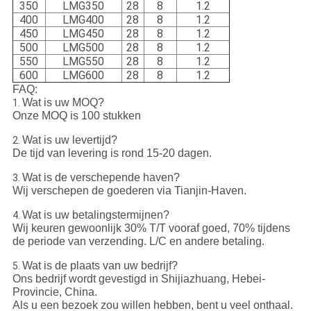
350
LMG350
28
8
1.2
400
LMG400
28
8
1.2
450
LMG450
28
8
1.2
500
LMG500
28
8
1.2
550
LMG550
28
8
1.2
600
LMG600
28
8
1.2
FAQ:
Wat is uw MOQ?
1.
Onze MOQ is 100 stukken
Wat is uw levertijd?
2.
De tijd van levering is rond 15-20 dagen.
Wat is de verschepende haven?
3.
Wij verschepen de goederen via Tianjin-Haven.
Wat is uw betalingstermijnen?
4.
Wij keuren gewoonlijk 30% T/T vooraf goed, 70% tijdens
de periode van verzending. L/C en andere betaling.
Wat is de plaats van uw bedrijf?
5.
Ons bedrijf wordt gevestigd in Shijiazhuang, Hebei-
Provincie, China.
Als u een bezoek zou willen hebben, bent u veel onthaal.