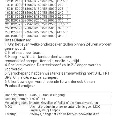
125
B12590
B12560
B12545
B12530
187.5
1
140
B14090
B14060
B14045
B14030
210
1
150
B15090
B15060
B15045
B15030
225
1
160
B16090
B15060
B15045
B15030
240
1
180
B18090
B18060
B18045
B18030
270
1
200
B20090
B20060
B20045
B20030
300
1
225
B22590
B22560
B22545
B22530
337.5
1
250
B25090
B25060
B25045
B25030
375
1
275
B27590
B27560
B27545
B27530
412.5
1
300
B30090
B30060
B30045
B30030
450
1
Onze Diensten:
1. Om het even welke onderzoeken zullen binnen 24 uren worden
geantwoord.
2. Professioneel team.
3. Hoog - kwaliteit, standaardontwerpen,
reasonable&competitive prijs, snelle levertijd.
4. Snellere levering: De steekproef zal in 2-3 dagen worden
voorbereid.
5. Verschepend hebben wij sterke samenwerking met DHL, TNT,
UPS, China die, enz. verschepen.
6. U kunt uw eigen verschepende forwarder ook kiezen.
Producttermijnen:
Handelstermijn
FOB/CIF, tianjin-Xingang
Betalingstermijn
L/C of T/T
Verpakkingsdetail
Houten Gevallen of Pallet of als klantenvereisten
MOQ
Als het product in onze inventaris is, is geen MOQ,
anders, MOQ 100pcs
Levertijd
25Days, hangt het van de bevolen hoeveelheid af.