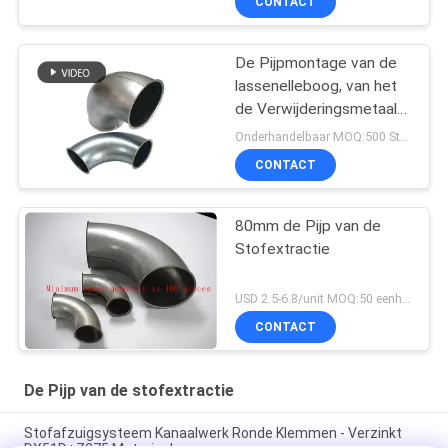
CONTACT
De Pijpmontage van de
lassenelleboog, van het
de Verwijderingsmetaal
van het de Industriestof
Onderhandelbaar MOQ:500 Stuk
de Pijp van de het
CONTACT
Stofinzameling
80mm de Pijp van de
Stofextractie
USD 2.5-6.8/unit MOQ:50 eenheden
CONTACT
De Pijp van de stofextractie
Stofafzuigsysteem Kanaalwerk Ronde Klemmen - Verzinkt