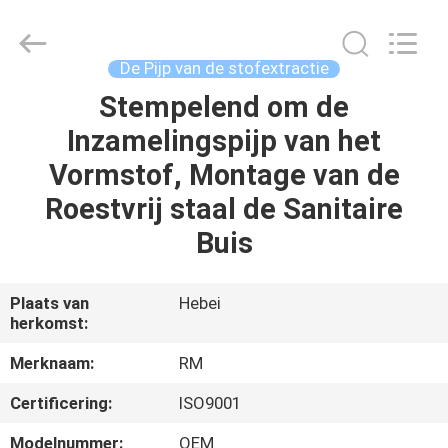
2026
SHIJIAZHUANG
WOODOO
TRADE
CO.,LTD.
De Pijp van de stofextractie
All
Rights
Stempelend om de
THUIS
Reserved.
Inzamelingspijp van het
PRODUCTEN
Vormstof, Montage van de
Roestvrij staal de Sanitaire
OVER
Buis
ONS
Plaats van
Hebei
herkomst:
FABRIEKSTOCHT
Merknaam:
RM
KWALITEITSCONTROLE
Certificering:
ISO9001
Modelnummer:
OEM