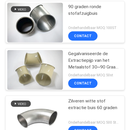
90 graden ronde
stofafzuigbuis
Onderhandelbaar MOQ:100ST
CONTACT
Gegalvaniseerde de
Extractiepijp van het
Metaalstof 30~90 Graad
in Stof Chemische
Onderhandelbaar MOQ:50st
Architectuur
CONTACT
Zilveren witte stof
extractie buis 60 graden
Onderhandelbaar MOQ:500 Stuk