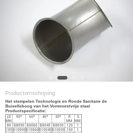
Productomschrijving
Het stempelen Technologie en Ronde Sanitaire de
Buiselleboog van het Vormroestvrije staal
Productspecificatie:
¢D
90º
60º
45º
30º
R
S
MM.
MM.
MM.
80
B8090
B8060
B8045
B8030
120
1
100
B10090
B10060
B10045
B10030
150
1