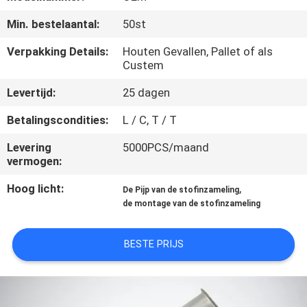
NEEM
Min. bestelaantal:
50st
CONTACT
MET
Verpakking Details:
Houten Gevallen, Pallet of als
Custem
ONS
Levertijd:
25 dagen
OP
Betalingscondities:
L / C, T / T
NIEUWS
Levering
5000PCS/maand
vermogen:
GEVALLEN
Hoog licht:
,
De Pijp van de stofinzameling
de montage van de stofinzameling
SITEMAP
BESTE PRIJS
PRIVACY
POLICY