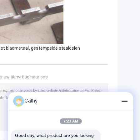
,
het bladmetaal
gestempelde staaldelen
ur uw aanvraag naar ons
Cathy
7:23 AM
Good day, what product are you looking 
(
0
/ 3000)