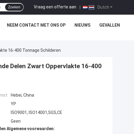
Vraag een offerte aan
|
Dutch
Zoeken
NEEM CONTACT MET ONS OP
NIEUWS
GEVALLEN
akte 16-400 Tonnage Schilderen
ende Delen Zwart Oppervlakte 16-400
mst:
Hebei, China
YP
ISO9001, ISO14001,SGS,CE
Geen
den Algemene voorwaarden: