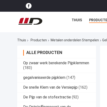
THUIS
PRODUCT
Thuis
Producten
Metalen onderdelen Stempelen
Ge
ALLE PRODUCTEN
Op zwaar werk berekende Pijpklemmen
(183)
gegalvaniseerde pijpklem
(147)
De snelle Klem van de Versiepijp
(162)
De Pijp van de stofextractie
(92)
De Ontploffingspoort van de