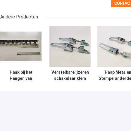
Andere Producten
Haak bij het
Verstelbare ijzeren
Hasp Metale
Hangen van
schakelaar klem
Stempelonderde
Systeemmetaal
Handgereedschap
Slot Industrie
het Stempelen
Metalen
Hardware Roestv
Delen voor Pvc-
stempelonderdelen
staal slotkas
Strookgordijnen
Vinnige vrijlating