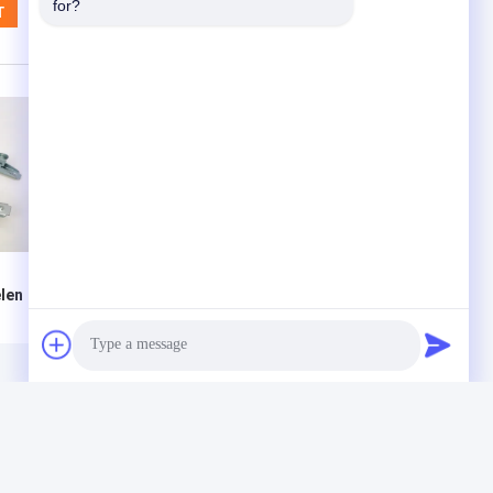
for?
n
Pipe Clamp
Pijpklemmen Vat
len
Connector Op
Klem Controle
el
maat gemaakte
Gesp Metalen
rij
Carbon Steel
Stansdelen
t
Metal Stamping
Roestvrij Staal 30
Parts Ventilatie
Stofverwijdering
Pipelines
Accessories
Photo