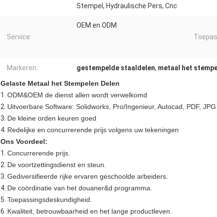
Stempel, Hydraulische Pers, Cnc
OEM en ODM
Service:
Toepas
Markeren:
gestempelde staaldelen
,
metaal het stemp
Gelaste Metaal het Stempelen Delen
1.
ODM&OEM de dienst allen wordt verwelkomd
2.
Uitvoerbare Software: Solidworks, Pro/Ingenieur, Autocad, PDF, JPG
3.
De kleine orden keuren goed
4.
Redelijke en concurrerende prijs volgens uw tekeningen
Ons Voordeel:
1.
Concurrerende prijs.
2.
De voortzettingsdienst en steun.
3.
Gediversifieerde rijke ervaren geschoolde arbeiders.
4.
De coördinatie van het douaner&d programma.
5.
Toepassingsdeskundigheid.
6.
Kwaliteit, betrouwbaarheid en het lange productleven.