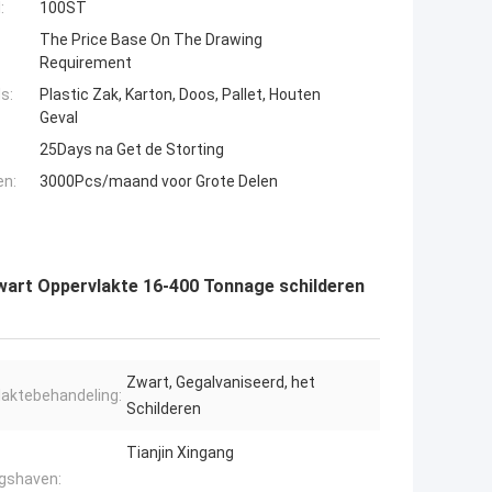
:
100ST
The Price Base On The Drawing
Requirement
s:
Plastic Zak, Karton, Doos, Pallet, Houten
Geval
25Days na Get de Storting
en:
3000Pcs/maand voor Grote Delen
wart Oppervlakte 16-400 Tonnage schilderen
Zwart, Gegalvaniseerd, het
laktebehandeling:
Schilderen
Tianjin Xingang
ngshaven: