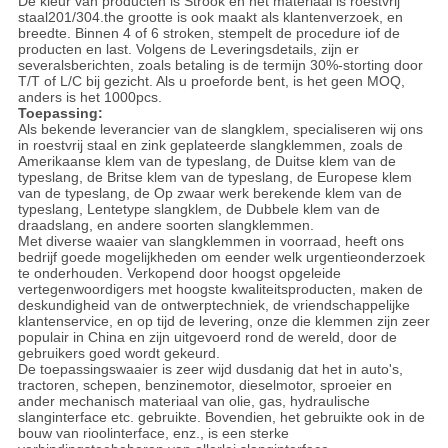
De kleur van producten is Strook en het materiaal is roestvrij
staal201/304.the grootte is ook maakt als klantenverzoek, en
breedte. Binnen 4 of 6 stroken, stempelt de procedure iof de
producten en last. Volgens de Leveringsdetails, zijn er
severalsberichten, zoals betaling is de termijn 30%-storting door
T/T of L/C bij gezicht. Als u proeforde bent, is het geen MOQ,
anders is het 1000pcs.
Toepassing:
Als bekende leverancier van de slangklem, specialiseren wij ons
in roestvrij staal en zink geplateerde slangklemmen, zoals de
Amerikaanse klem van de typeslang, de Duitse klem van de
typeslang, de Britse klem van de typeslang, de Europese klem
van de typeslang, de Op zwaar werk berekende klem van de
typeslang, Lentetype slangklem, de Dubbele klem van de
draadslang, en andere soorten slangklemmen.
Met diverse waaier van slangklemmen in voorraad, heeft ons
bedrijf goede mogelijkheden om eender welk urgentieonderzoek
te onderhouden. Verkopend door hoogst opgeleide
vertegenwoordigers met hoogste kwaliteitsproducten, maken de
deskundigheid van de ontwerptechniek, de vriendschappelijke
klantenservice, en op tijd de levering, onze die klemmen zijn zeer
populair in China en zijn uitgevoerd rond de wereld, door de
gebruikers goed wordt gekeurd.
De toepassingswaaier is zeer wijd dusdanig dat het in auto's,
tractoren, schepen, benzinemotor, dieselmotor, sproeier en
ander mechanisch materiaal van olie, gas, hydraulische
slanginterface etc. gebruikte. Bovendien, het gebruikte ook in de
bouw van rioolinterface, enz., is een sterke