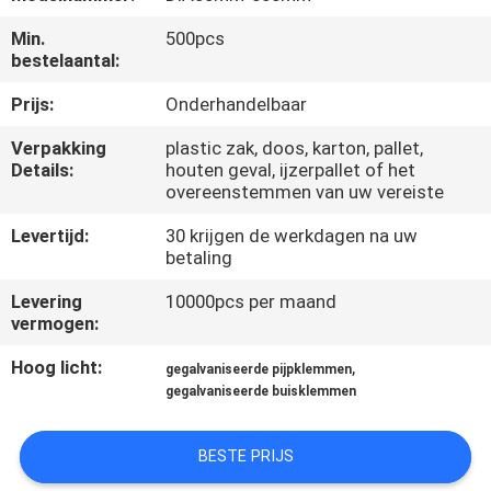
NEEM
Min.
500pcs
CONTACT
bestelaantal:
MET
Prijs:
Onderhandelbaar
ONS
Verpakking
plastic zak, doos, karton, pallet,
OP
Details:
houten geval, ijzerpallet of het
overeenstemmen van uw vereiste
NIEUWS
Levertijd:
30 krijgen de werkdagen na uw
betaling
GEVALLEN
Levering
10000pcs per maand
vermogen:
SITEMAP
Hoog licht:
,
gegalvaniseerde pijpklemmen
gegalvaniseerde buisklemmen
PRIVACY
BESTE PRIJS
POLICY