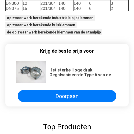
DN300
12
201/304
140
140
6
3
DN375
15
201/304
140
140
6
2
op zwaar werk berekende industriële pijpklemmen
op zwaar werk berekende buisklemmen
de op zwaar werk berekende klemmen van de staalpijp
Krijg de beste prijs voor
Het sterke Hoge druk
Gegalvaniseerde Type A van de
Pijpklem - het Binnen Zwarte
Rubber van de Hoepelaandrijving
Doorgaan
Top Producten