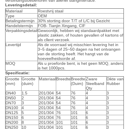
verbindingstoebehoren van allerlei slanginterface.
Leveringsdetail:
Materiaal
Roestvrij staal
Type
OEM
Betalingstermijn
30% storting door T/T of L/C bij Gezicht
Handelstermijn
FOB- Tianjin Xingang, CIF
Verpakkingsdetail
Gewoonlijk, hebben wij standaardpakket met
plastic zakken, of houten gevallen of kartons of
als cllent verzoek.
Levertijd
Als de voorraad wij misschien levering het in
3~5 dagen of 25~50 dagen na het ontvangen
van de storting heeft. Het hangt van de
hoeveelheidsorde af.
MOQ
Als u proeforde bent, is het geen MOQ, anders
is het 1000pcs.
Specificatie:
Grootte
Grootte
Materiaal
Breedte
Breedte
Zware
Dikte van
(mm)
(duim)
(Duim)
Steelband
Rubber
Qty
DN40
1.5
201/304
54
76
4
3
DN50
2
201/304
54
76
4
3
DN70
3
201/304
54
76
4
3
DN100
4
201/304
54
76
4
3
DN125
5
201/304
76
101
6
3
DN150
6
201/304
76
101
6
3
DN200
8
201/304
101
101
6
3
DN250
10
201/304
101
101
6
3