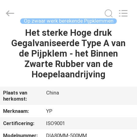
2026
SHIJIAZHUANG
WOODOO
TRADE
CO.,LTD.
Op zwaar werk berekende Pijpklemmen
All
Rights
Het sterke Hoge druk
THUIS
Reserved.
Gegalvaniseerde Type A van
PRODUCTEN
de Pijpklem - het Binnen
Zwarte Rubber van de
OVER
Hoepelaandrijving
ONS
Plaats van
China
herkomst:
FABRIEKSTOCHT
Merknaam:
YP
KWALITEITSCONTROLE
Certificering:
ISO9001
Modelnummer:
DIA80MM-500MM