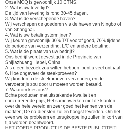
Onze MOQ is gewoonlijk 10 CTNS.
2. Wat is uw levertijd?
De tijd van levering is rond 30-45 dagen.
3. Wat is de verschepende haven?
Wij verschepen de goederen via de haven van Ningbo of
van Shanghai.
4. Wat is uw betalingstermijnen?
Wij keuren gewoonlijk 30% T/T vooraf goed, 70% tijdens
de periode van verzending. L/C en andere betaling.
5. Wat is de plaats van uw bedrijf?
Ons bedrijf wordt gevestigd in de Provincie van
Shijiazhuang Hebei, China.
Als u een bezoek zou willen hebben, bent u veel onthaal.
6. Hoe ongeveer de steekproeven?
Wij konden u de steekproeven verzenden, en de
vervoerprijs zou door u moeten worden betaald.
7. Waarom kies ons?
Echte producten met uitstekende kwaliteit en
concurrerende prijs; Het samenwerken met de klanten
over de hele wereld en zeer goed het kennen van de
markten; De na-diensten zullen hoogst-tevreden. Om het
even welke probleem en terugkoppeling zullen in kort van
tijd worden beantwoord.
HET GOEDE PRODUCT IS DE BESTE PUBLICITEIT!