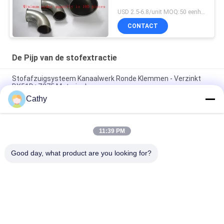
USD 2.5-6.8/unit MOQ:50 eenheden
CONTACT
De Pijp van de stofextractie
Stofafzuigsysteem Kanaalwerk Ronde Klemmen - Verzinkt
DX51D+Z275 Materiaal
Cathy
Gegalvaniseerde ronde kegel top schoorsteen dop met
scherm open haard uitlaat dop aanpassen
11:39 PM
Verzinkte plaat stof extractie buis stofopvang proces
ventilatie Flanged ducting
Good day, what product are you looking for?
populaire categorieën
Alle
Op Zwaar Werk 
Gegalvaniseerde 
Berekende 
Pijpklem
Pijpklemmen