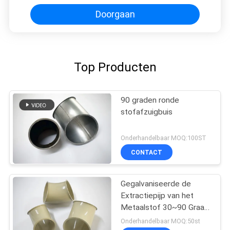
Doorgaan
Top Producten
90 graden ronde
stofafzuigbuis
Onderhandelbaar MOQ:100ST
CONTACT
Gegalvaniseerde de
Extractiepijp van het
Metaalstof 30~90 Graad
in Stof Chemische
Onderhandelbaar MOQ:50st