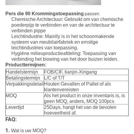
Pers die 90 Krommingstoepassing
passen:
Chemische Architectuur: Gebruikt om van chemische
poederpijp te verbinden en van de architectuur te
verbinden pippe
Leichtindustrie: Mainlly is in het schoonmakende
systeem van meubilairfabriek en ernstige
leichtindustries van toepassing.
Hygiëne milieuproductieafdeling: Toepassing van
verbinding het biowing van het door buizen leiden.
Producttermijnen:
Handelstermijn
FOB/CIF, tianjin-Xingang
Betalingstermijn
L/C of T/T
Verpakkingsdetail
Houten Gevallen of Pallet of als
klantenvereisten
MOQ
Als het product in onze inventaris is, is
geen MOQ, anders, MOQ 100pcs
Levertijd
25Days, hangt het van de bevolen
hoeveelheid af.
FAQ:
1.
Wat is uw MOQ?