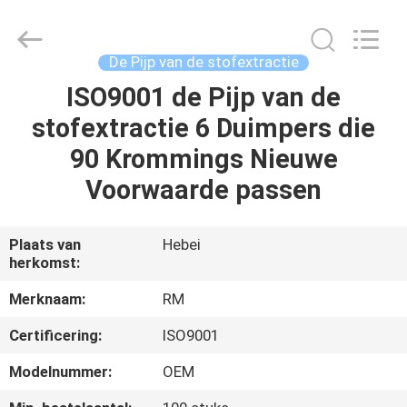
2026
SHIJIAZHUANG
WOODOO
TRADE
CO.,LTD.
De Pijp van de stofextractie
All
Rights
ISO9001 de Pijp van de
THUIS
Reserved.
stofextractie 6 Duimpers die
PRODUCTEN
90 Krommings Nieuwe
Voorwaarde passen
OVER
ONS
Plaats van
Hebei
herkomst:
FABRIEKSTOCHT
Merknaam:
RM
Certificering:
ISO9001
KWALITEITSCONTROLE
Modelnummer:
OEM