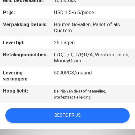
Min. bestelaantal:
100 stuks
NEEM
CONTACT
Prijs:
USD 1.5-6.5/piece
MET
Verpakking Details:
Houten Gevallen, Pallet of als
Custem
ONS
OP
Levertijd:
25 dagen
Betalingscondities:
L/C, T/T, D/P, D/A, Western Union,
MoneyGram
NIEUWS
Levering
5000PCS/maand
vermogen:
GEVALLEN
Hoog licht:
,
De Pijp van de stofinzameling
stofextractie leiding
SITEMAP
BESTE PRIJS
PRIVACY
POLICY