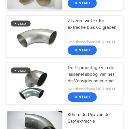
Architectuur
CONTACT
Zilveren witte stof
extractie buis 60 graden
Onderhandelbaar MOQ:500 Stuk
CONTACT
De Pijpmontage van de
lassenelleboog, van het
de Verwijderingsmetaal
van het de Industriestof
Onderhandelbaar MOQ:500 Stuk
de Pijp van de het
CONTACT
Stofinzameling
80mm de Pijp van de
Stofextractie