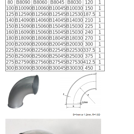
80
B8090
B8060
B8045
B8030
120
1
100
B10090
B10060
B10045
B10030
150
1
125
B12590
B12560
B12545
B12530
187.5
1
140
B14090
B14060
B14045
B14030
210
1
150
B15090
B15060
B15045
B15030
225
1
160
B16090
B15060
B15045
B15030
240
1
180
B18090
B18060
B18045
B18030
270
1
200
B20090
B20060
B20045
B20030
300
1
225
B22590
B22560
B22545
B22530
337.5
1
250
B25090
B25060
B25045
B25030
375
1
275
B27590
B27560
B27545
B27530
412.5
1
300
B30090
B30060
B30045
B30030
450
1