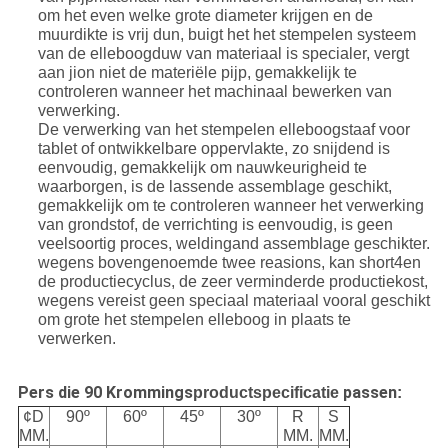
om het even welke grote diameter krijgen en de
muurdikte is vrij dun, buigt het het stempelen systeem
van de elleboogduw van materiaal is specialer, vergt
aan jion niet de materiële pijp, gemakkelijk te
controleren wanneer het machinaal bewerken van
verwerking.
De verwerking van het stempelen elleboogstaaf voor
tablet of ontwikkelbare oppervlakte, zo snijdend is
eenvoudig, gemakkelijk om nauwkeurigheid te
waarborgen, is de lassende assemblage geschikt,
gemakkelijk om te controleren wanneer het verwerking
van grondstof, de verrichting is eenvoudig, is geen
veelsoortig proces, weldingand assemblage geschikter.
wegens bovengenoemde twee reasions, kan short4en
de productiecyclus, de zeer verminderde productiekost,
wegens vereist geen speciaal materiaal vooral geschikt
om grote het stempelen elleboog in plaats te
verwerken.
Pers die 90 Krommings
passen
productspecificatie
:
¢D
90º
60º
45º
30º
R
S
MM.
MM.
MM.