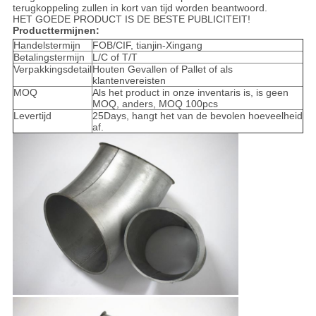
terugkoppeling zullen in kort van tijd worden beantwoord.
HET GOEDE PRODUCT IS DE BESTE PUBLICITEIT!
Producttermijnen:
Handelstermijn
FOB/CIF, tianjin-Xingang
Betalingstermijn
L/C of T/T
Verpakkingsdetail
Houten Gevallen of Pallet of als
klantenvereisten
MOQ
Als het product in onze inventaris is, is geen
MOQ, anders, MOQ 100pcs
Levertijd
25Days, hangt het van de bevolen hoeveelheid
af.