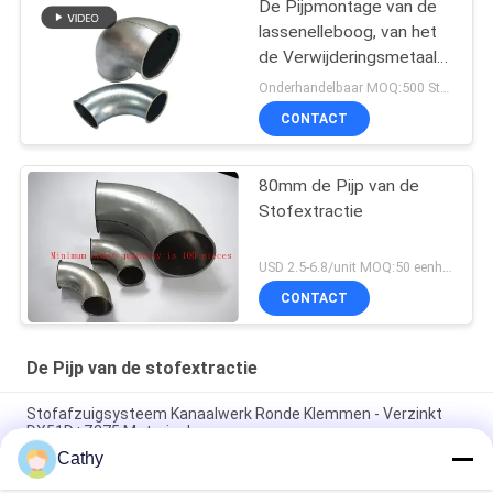
De Pijpmontage van de
lassenelleboog, van het
de Verwijderingsmetaal
van het de Industriestof
Onderhandelbaar MOQ:500 Stuk
de Pijp van de het
CONTACT
Stofinzameling
80mm de Pijp van de
Stofextractie
USD 2.5-6.8/unit MOQ:50 eenheden
CONTACT
De Pijp van de stofextractie
Stofafzuigsysteem Kanaalwerk Ronde Klemmen - Verzinkt
DX51D+Z275 Materiaal
Cathy
Gegalvaniseerde ronde kegel top schoorsteen dop met