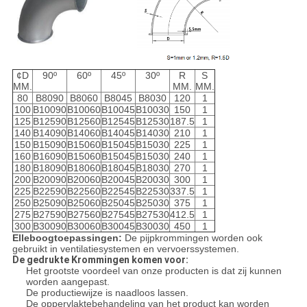
¢D
90º
60º
45º
30º
R
S
MM.
MM.
MM.
80
B8090
B8060
B8045
B8030
120
1
100
B10090
B10060
B10045
B10030
150
1
125
B12590
B12560
B12545
B12530
187.5
1
140
B14090
B14060
B14045
B14030
210
1
150
B15090
B15060
B15045
B15030
225
1
160
B16090
B15060
B15045
B15030
240
1
180
B18090
B18060
B18045
B18030
270
1
200
B20090
B20060
B20045
B20030
300
1
225
B22590
B22560
B22545
B22530
337.5
1
250
B25090
B25060
B25045
B25030
375
1
275
B27590
B27560
B27545
B27530
412.5
1
300
B30090
B30060
B30045
B30030
450
1
Elleboogtoepassingen:
De pijpkrommingen worden ook
gebruikt in ventilatiesystemen en vervoerssystemen.
De gedrukte Krommingen komen voor:
Het grootste voordeel van onze producten is dat zij kunnen
worden aangepast.
De productiewijze is naadloos lassen.
De oppervlaktebehandeling van het product kan worden