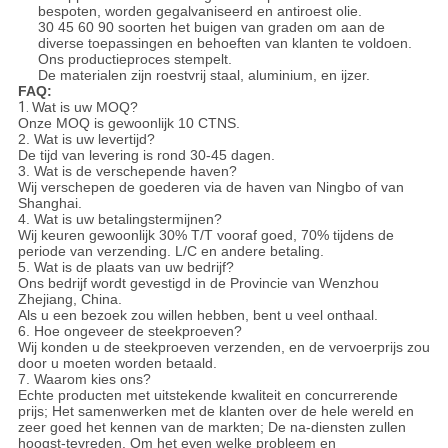
bespoten, worden gegalvaniseerd en antiroest olie.
30 45 60 90 soorten het buigen van graden om aan de
diverse toepassingen en behoeften van klanten te voldoen.
Ons productieproces stempelt.
De materialen zijn roestvrij staal, aluminium, en ijzer.
FAQ:
1.
Wat is uw MOQ?
Onze MOQ is gewoonlijk 10 CTNS.
2. Wat is uw levertijd?
De tijd van levering is rond 30-45 dagen.
3. Wat is de verschepende haven?
Wij verschepen de goederen via de haven van Ningbo of van
Shanghai.
4. Wat is uw betalingstermijnen?
Wij keuren gewoonlijk 30% T/T vooraf goed, 70% tijdens de
periode van verzending. L/C en andere betaling.
5. Wat is de plaats van uw bedrijf?
Ons bedrijf wordt gevestigd in de Provincie van Wenzhou
Zhejiang, China.
Als u een bezoek zou willen hebben, bent u veel onthaal.
6. Hoe ongeveer de steekproeven?
Wij konden u de steekproeven verzenden, en de vervoerprijs zou
door u moeten worden betaald.
7. Waarom kies ons?
Echte producten met uitstekende kwaliteit en concurrerende
prijs; Het samenwerken met de klanten over de hele wereld en
zeer goed het kennen van de markten; De na-diensten zullen
hoogst-tevreden. Om het even welke probleem en