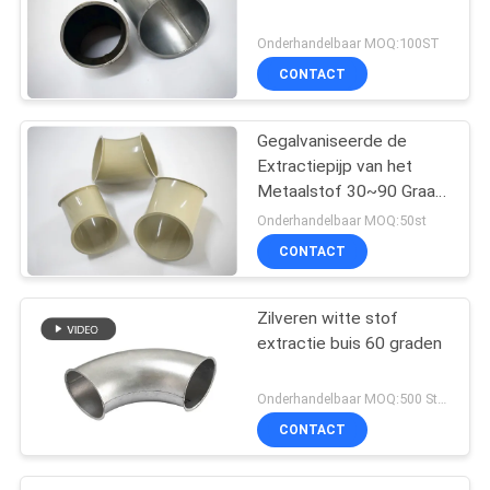
Onderhandelbaar MOQ:100ST
CONTACT
Gegalvaniseerde de
Extractiepijp van het
Metaalstof 30~90 Graad
in Stof Chemische
Onderhandelbaar MOQ:50st
Architectuur
CONTACT
Zilveren witte stof
extractie buis 60 graden
Onderhandelbaar MOQ:500 Stuk
CONTACT