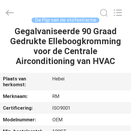
2026
SHIJIAZHUANG
WOODOO
TRADE
CO.,LTD.
De Pijp van de stofextractie
All
Rights
Gegalvaniseerde 90 Graad
THUIS
Reserved.
Gedrukte Elleboogkromming
PRODUCTEN
voor de Centrale
Airconditioning van HVAC
OVER
ONS
Plaats van
Hebei
herkomst:
FABRIEKSTOCHT
Merknaam:
RM
Certificering:
ISO9001
KWALITEITSCONTROLE
Modelnummer:
OEM