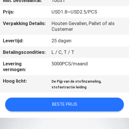
Min. bestelaantal:
100ST
NEEM
CONTACT
Prijs:
USD1.8~USD2.5/PCS
MET
Verpakking Details:
Houten Gevallen, Pallet of als
Custemer
ONS
OP
Levertijd:
25 dagen
Betalingscondities:
L / C, T / T
NIEUWS
Levering
5000PCS/maand
vermogen:
GEVALLEN
Hoog licht:
,
De Pijp van de stofinzameling
stofextractie leiding
SITEMAP
BESTE PRIJS
PRIVACY
POLICY