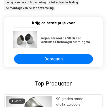
de pijp van de stofinzameling
stofextractie leiding
de montage van de stofinzameling
Krijg de beste prijs voor
Gegalvaniseerde 90 Graad
Gedrukte Elleboogkromming voor
de Centrale Airconditioning van
HVAC
Doorgaan
Top Producten
90 graden ronde
stofafzuigbuis