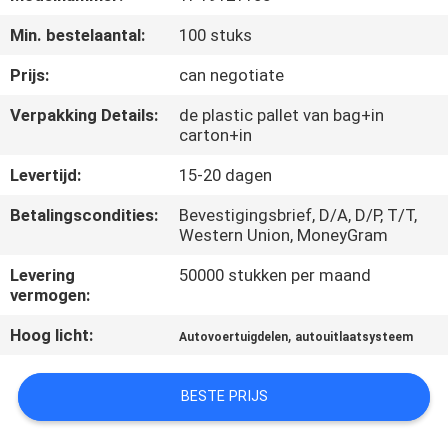
NEEM
Min. bestelaantal:
100 stuks
CONTACT
MET
Prijs:
can negotiate
ONS
Verpakking Details:
de plastic pallet van bag+in
carton+in
OP
Levertijd:
15-20 dagen
NIEUWS
Betalingscondities:
Bevestigingsbrief, D/A, D/P, T/T,
Western Union, MoneyGram
GEVALLEN
Levering
50000 stukken per maand
vermogen:
SITEMAP
Hoog licht:
,
Autovoertuigdelen
autouitlaatsysteem
PRIVACY
BESTE PRIJS
POLICY