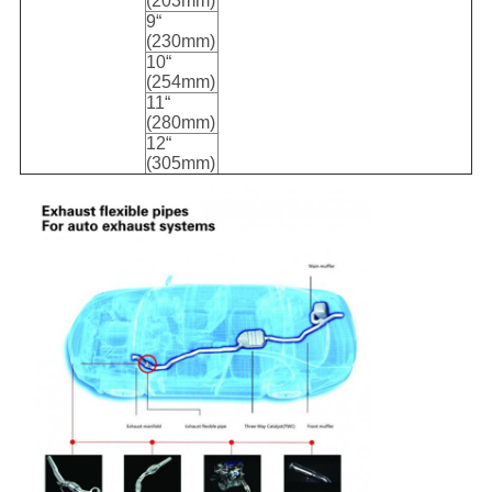
(203mm)
9“
(230mm)
10“
(254mm)
11“
(280mm)
12“
(305mm)