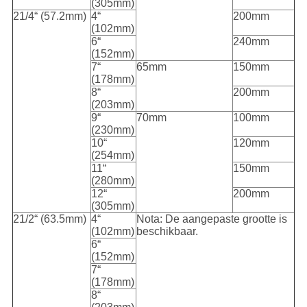
(305mm)
21/4“ (57.2mm)
4“
200mm
(102mm)
6“
240mm
(152mm)
7“
65mm
150mm
(178mm)
8“
200mm
(203mm)
9“
70mm
100mm
(230mm)
10“
120mm
(254mm)
11“
150mm
(280mm)
12“
200mm
(305mm)
21/2“ (63.5mm)
4“
Nota: De aangepaste grootte is
(102mm)
beschikbaar.
6“
(152mm)
7“
(178mm)
8“