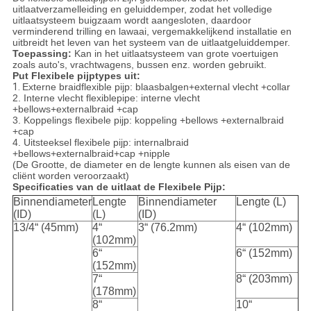
uitlaatverzamelleiding en geluiddemper, zodat het volledige
uitlaatsysteem buigzaam wordt aangesloten, daardoor
verminderend trilling en lawaai, vergemakkelijkend installatie en
uitbreidt het leven van het systeem van de uitlaatgeluiddemper.
Toepassing:
Kan in het uitlaatsysteem van grote voertuigen
zoals auto's, vrachtwagens, bussen enz. worden gebruikt.
Put Flexibele pijptypes uit:
1.
Externe braidflexible pijp: blaasbalgen+external vlecht +collar
2. Interne vlecht flexiblepipe: interne vlecht
+bellows+externalbraid +cap
3. Koppelings flexibele pijp: koppeling +bellows +externalbraid
+cap
4. Uitsteeksel flexibele pijp: internalbraid
+bellows+externalbraid+cap +nipple
(De Grootte, de diameter en de lengte kunnen als eisen van de
cliënt worden veroorzaakt)
Specificaties van de uitlaat de Flexibele Pijp:
Binnendiameter
Lengte
Binnendiameter
Lengte (L)
(ID)
(L)
(ID)
13/4“ (45mm)
4“
3“ (76.2mm)
4“ (102mm)
(102mm)
6“
6“ (152mm)
(152mm)
7“
8“ (203mm)
(178mm)
8“
10“