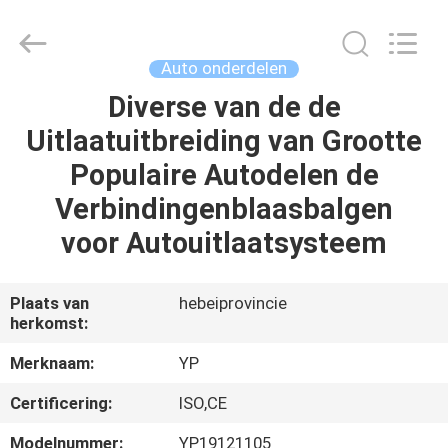
2026
SHIJIAZHUANG
WOODOO
TRADE
CO.,LTD.
Auto onderdelen
All
Rights
Diverse van de de
THUIS
Reserved.
Uitlaatuitbreiding van Grootte
PRODUCTEN
Populaire Autodelen de
Verbindingenblaasbalgen
OVER
voor Autouitlaatsysteem
ONS
Plaats van
hebeiprovincie
herkomst:
FABRIEKSTOCHT
Merknaam:
YP
KWALITEITSCONTROLE
Certificering:
ISO,CE
Modelnummer:
YP19121105