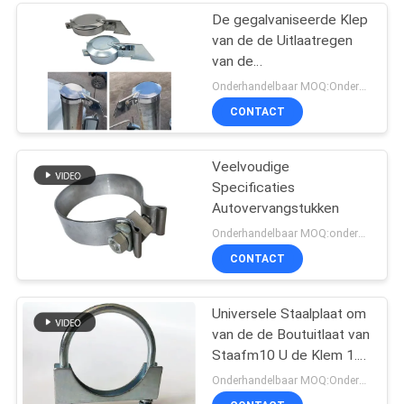
De gegalvaniseerde Klep
van de de Uitlaatregen
van de
PlaatGrasmaaimachine
Onderhandelbaar MOQ:Onderhandeling
1.0INCH - 8.0INCH
CONTACT
Veelvoudige
Specificaties
Autovervangstukken
Onderhandelbaar MOQ:onderhandeling
CONTACT
Universele Staalplaat om
van de de Boutuitlaat van
Staafm10 U de Klem 1.5-
6inch
Onderhandelbaar MOQ:Onderhandeling