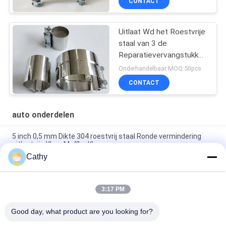
CONTACT
Uitlaat Wd het Roestvrije
staal van 3 de
Reparatievervangstukken
van Duimlap joint clamp
Onderhandelbaar MOQ:50pcs
auto pipe
CONTACT
auto onderdelen
5 inch 0,5 mm Dikte 304 roestvrij staal Ronde vermindering
uitlaatpijp Klem Muffler Klem
Cathy
Gegalvaniseerde stalen lichtgewicht elektromomentor U-type
M8 M10 Boltclamps Auto-onderdelen
3:17 PM
gegalvaniseerd staal Auto Spare Parts 2.5" U Bolt Type Clamp
voor leidingsclamp
Good day, what product are you looking for?