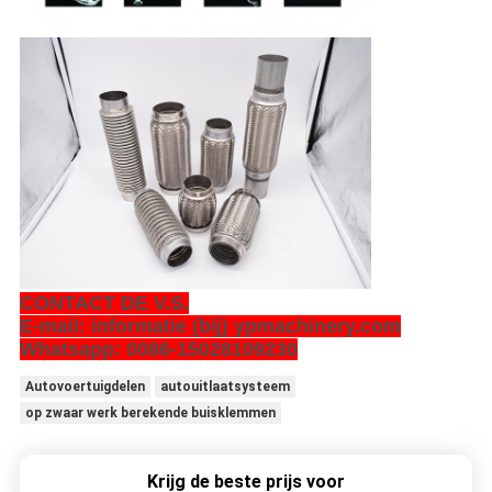
CONTACT DE V.S.
E-mail: informatie (bij) ypmachinery.com
Whatsapp: 0086-15028109230
Autovoertuigdelen
autouitlaatsysteem
op zwaar werk berekende buisklemmen
Krijg de beste prijs voor