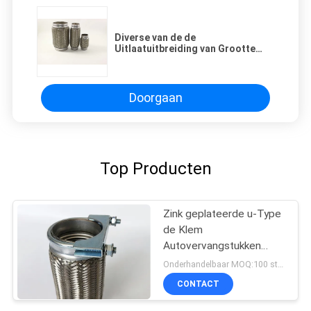
Diverse van de de
Uitlaatuitbreiding van Grootte
Populaire Autodelen de
Verbindingenblaasbalgen voor
Autouitlaatsysteem
Doorgaan
Top Producten
Zink geplateerde u-Type
de Klem
Autovervangstukken
2.5inch van de
Onderhandelbaar MOQ:100 stuks of onderhandeling
Boutuitlaat
CONTACT