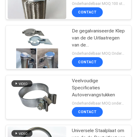
2.5inch van de
Onderhandelbaar MOQ:100 stuks of onderhandeling
Boutuitlaat
CONTACT
De gegalvaniseerde Klep
van de de Uitlaatregen
van de
PlaatGrasmaaimachine
Onderhandelbaar MOQ:Onderhandeling
1.0INCH - 8.0INCH
CONTACT
Veelvoudige
Specificaties
Autovervangstukken
Onderhandelbaar MOQ:onderhandeling
CONTACT
Universele Staalplaat om