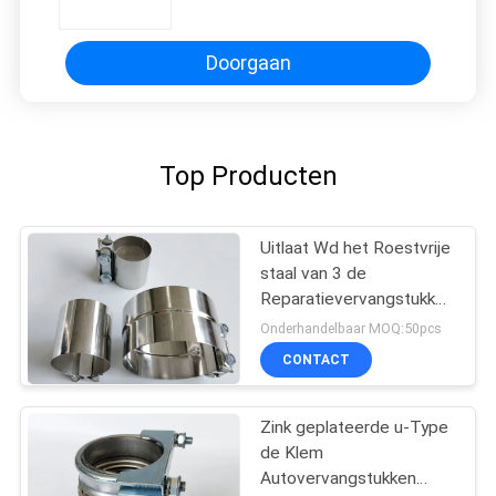
Vervangstukken Geluiddemper
Met lange levensuur 4 " X 9“
Doorgaan
Top Producten
Uitlaat Wd het Roestvrije
staal van 3 de
Reparatievervangstukken
van Duimlap joint clamp
Onderhandelbaar MOQ:50pcs
auto pipe
CONTACT
Zink geplateerde u-Type
de Klem
Autovervangstukken