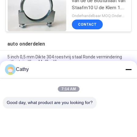
van de de Boutuitlaat van
Staafm10 U de Klem 1.5-
6inch
Onderhandelbaar MOQ:Onderhandeling
CONTACT
auto onderdelen
5 inch 0,5 mm Dikte 304 roestvrij staal Ronde vermindering
uitlaatpijp Klem Muffler Klem
Cathy
Gegalvaniseerde stalen lichtgewicht elektromomentor U-type
M8 M10 Boltclamps Auto-onderdelen
7:14 AM
gegalvaniseerd staal Auto Spare Parts 2.5" U Bolt Type Clamp
voor leidingsclamp
Good day, what product are you looking for?
populaire categorieën
Alle
Op Zwaar Werk 
Gegalvaniseerde 