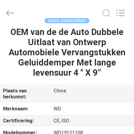
2026
SHIJIAZHUANG
WOODOO
TRADE
CO.,LTD.
Auto onderdelen
All
Rights
OEM van de de Auto Dubbele
THUIS
Reserved.
Uitlaat van Ontwerp
PRODUCTEN
Automobiele Vervangstukken
Geluiddemper Met lange
OVER
levensuur 4 " X 9“
ONS
Plaats van
China
herkomst:
FABRIEKSTOCHT
Merknaam:
WD
KWALITEITSCONTROLE
Certificering:
CE, ISO
Modelnummer:
WD19121108