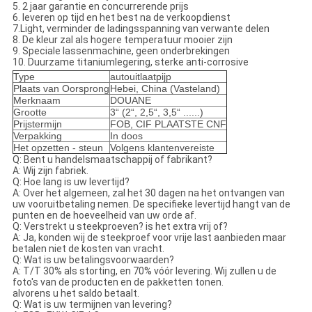
5. 2 jaar garantie en concurrerende prijs
6. leveren op tijd en het best na de verkoopdienst
7.Light, verminder de ladingsspanning van verwante delen
8. De kleur zal als hogere temperatuur mooier zijn
9. Speciale lassenmachine, geen onderbrekingen
10. Duurzame titaniumlegering, sterke anti-corrosive
Type
autouitlaatpijp
Plaats van Oorsprong
Hebei, China (Vasteland)
Merknaam
DOUANE
Grootte
3“ (2“, 2,5“, 3,5“ ......)
Prijstermijn
FOB, CIF PLAATSTE CNF
Verpakking
In doos
Het opzetten - steun
Volgens klantenvereiste
Q: Bent u handelsmaatschappij of fabrikant?
A: Wij zijn fabriek.
Q: Hoe lang is uw levertijd?
A: Over het algemeen, zal het 30 dagen na het ontvangen van
uw vooruitbetaling nemen. De specifieke levertijd hangt van de
punten en de hoeveelheid van uw orde af.
Q: Verstrekt u steekproeven? is het extra vrij of?
A: Ja, konden wij de steekproef voor vrije last aanbieden maar
betalen niet de kosten van vracht.
Q: Wat is uw betalingsvoorwaarden?
A: T/T 30% als storting, en 70% vóór levering. Wij zullen u de
foto's van de producten en de pakketten tonen.
alvorens u het saldo betaalt.
Q: Wat is uw termijnen van levering?