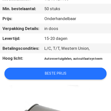
NEEM
Min. bestelaantal:
50 stuks
CONTACT
MET
Prijs:
Onderhandelbaar
ONS
Verpakking Details:
in doos
OP
Levertijd:
15-20 dagen
Betalingscondities:
L/C, T/T, Western Union,
NIEUWS
Hoog licht:
,
Autovoertuigdelen
autouitlaatsysteem
GEVALLEN
BESTE PRIJS
SITEMAP
PRIVACY
POLICY