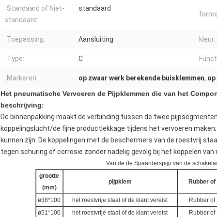
Standaard of Niet-
standaard
forma
standaard:
Toepassing:
Aansluiting
kleur:
Type:
C
Funct
Markeren:
op zwaar werk berekende buisklemmen
,
op
Het pneumatische Vervoeren de Pijpklemmen die van het Compon
beschrijving:
De binnenpakking maakt de verbinding tussen de twee pijpsegmenten,
koppelingslucht/de fijne productlekkage tijdens het vervoeren maken; 
kunnen zijn. De koppelingen met de beschermers van de roestvrij sta
tegen schuring of corrosie zonder nadelig gevolg bij het koppelen van
Van de de Spaarderspijp van de schakela
grootte
pijpklem
Rubber of 
(mm)
ø38*100
het roestvrije staal of de klant vereist
Rubber of 
ø51*100
het roestvrije staal of de klant vereist
Rubber of 