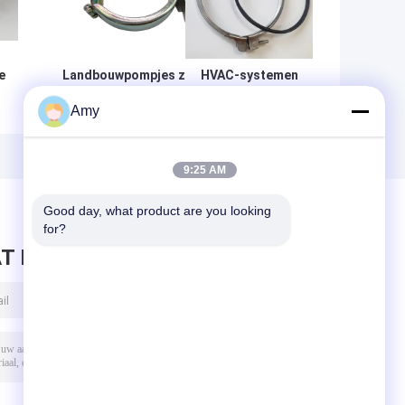
e
Landbouwpompjes zware
HVAC-systemen
snelvrijstellende
onderdeel
Amy
irrigatiepijpkoppelingsclamps
systeem trekring
e
snelle
vergrendeling
n
klem spiraal duct
9:25 AM
De
klem
Good day, what product are you looking 
for?
T BERICHT ACHTER