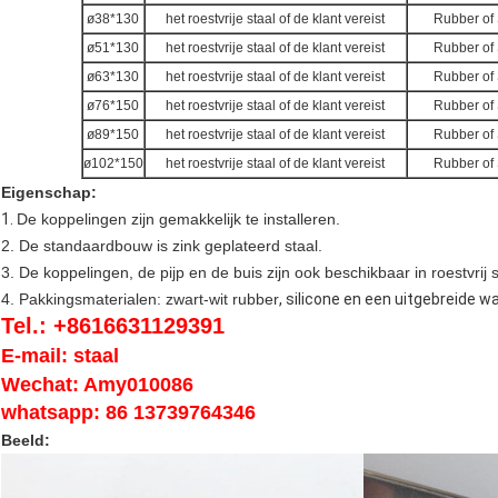
ø38*130
het roestvrije staal of de klant vereist
Rubber of 
ø51*130
het roestvrije staal of de klant vereist
Rubber of 
ø63*130
het roestvrije staal of de klant vereist
Rubber of 
ø76*150
het roestvrije staal of de klant vereist
Rubber of 
ø89*150
het roestvrije staal of de klant vereist
Rubber of 
ø102*150
het roestvrije staal of de klant vereist
Rubber of 
Eigenschap:
1.
De koppelingen zijn gemakkelijk te installeren.
2. De standaardbouw is zink geplateerd staal.
3. De koppelingen, de pijp en de buis zijn ook beschikbaar in roestvrij 
4. Pakkingsmaterialen: zwart-wit rubber
, silicone en een uitgebreide 
Tel.: +8616631129391
E-mail: staal
Wechat: Amy010086
whatsapp: 86 13739764346
Beeld: