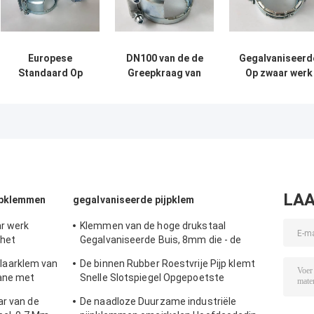
Europese
DN100 van de de
Gegalvaniseerd
Standaard Op
Greepkraag van
Op zwaar werk
zwaar werk
Combi van de
berekende
berekende van de
Gietijzerpijp van
Pijpklemmen di
de
de Pijpklemmen
van de het
Klauwkoppeling
de Op zwaar werk
Gietijzerpijp va
van Pijpklemmen
berekende klem
de Greepkraag 
Gegalvaniseerde
van de de
Greepkraag
de Greepkraag
Greepkraag
koppelen van
Combi
LAA
jpklemmen
gegalvaniseerde pijpklem
r werk
Klemmen van de hoge drukstaal
 het
Gegalvaniseerde Buis, 8mm die - de
0mm Dikte
Schakelaarklem van de steunpijp
aarklem van
De binnen Rubber Roestvrije Pijp klemt
opzetten
uane met
Snelle Slotspiegel Opgepoetste
Oppervlakte voor Chemisch product vast
ar van de
De naadloze Duurzame industriële