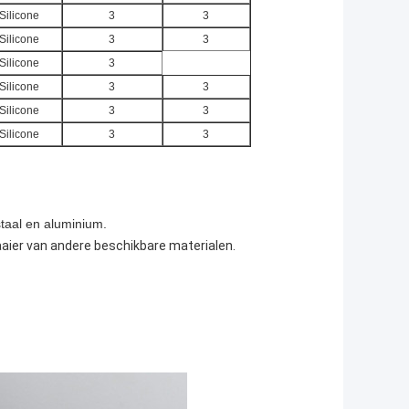
Silicone
3
3
Silicone
3
3
Silicone
3
Silicone
3
3
Silicone
3
3
Silicone
3
3
staal en aluminium.
waaier van andere beschikbare materialen.