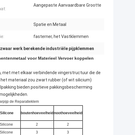
Aangepaste Aanvaardbare Grootte
at:
Spatie en Metaal
ie:
fasterner, het Vastklemmen
 zwaar werk berekende industriële pijpklemmen
entenmetaal voor Materieel Vervoer koppelen
 met met elkaar verbindende vingerstructuur die de
het materiaal zou zwart rubber (of wit silicium)
alpakking bieden positieve pakkingsbescherming
 mogelijkheden.
arpijp de Reparatieklem
Silicone
boutenhoeveelheid
noothoeveelheid
Silicone
2
2
Silicone
3
3