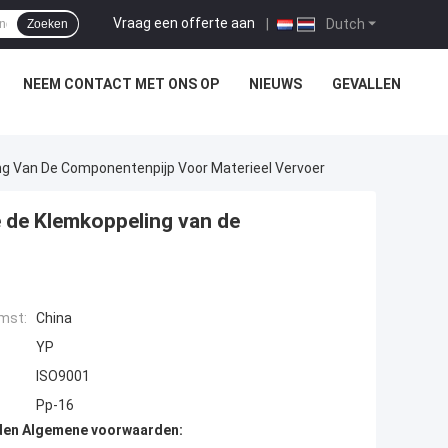
Vraag een offerte aan
|
Dutch
Zoeken
NEEM CONTACT MET ONS OP
NIEUWS
GEVALLEN
g Van De Componentenpijp Voor Materieel Vervoer
 de Klemkoppeling van de
mst:
China
YP
ISO9001
Pp-16
den Algemene voorwaarden: