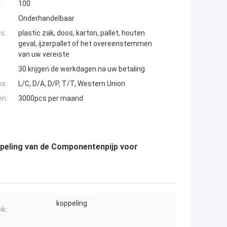
:
100
Onderhandelbaar
s:
plastic zak, doos, karton, pallet, houten
geval, ijzerpallet of het overeenstemmen
van uw vereiste
30 krijgen de werkdagen na uw betaling
es:
L/C, D/A, D/P, T/T, Western Union
en:
3000pcs per maand
peling van de Componentenpijp voor
koppeling
ik: