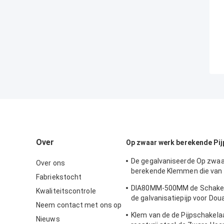
Over
Op zwaar werk berekende Pi
De gegalvaniseerde Op zwaa
Over ons
berekende Klemmen die van
Fabriekstocht
Pijplassen - steun 0.8mm2.
DIA80MM-500MM de Schakel
Kwaliteitscontrole
opzetten
de galvanisatiepijp voor Do
Neem contact met ons op
Diverse Buis
Klem van de de Pijpschakela
Nieuws