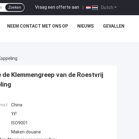
Vraag een offerte aan
|
Dutch
Zoeken
NEEM CONTACT MET ONS OP
NIEUWS
GEVALLEN
Koppeling
 de Klemmengreep van de Roestvrij
ling
mst:
China
YP
ISO9001
Maken-douane