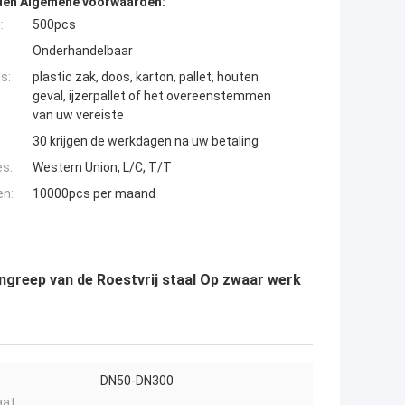
den Algemene voorwaarden:
:
500pcs
Onderhandelbaar
s:
plastic zak, doos, karton, pallet, houten
geval, ijzerpallet of het overeenstemmen
van uw vereiste
30 krijgen de werkdagen na uw betaling
es:
Western Union, L/C, T/T
en:
10000pcs per maand
greep van de Roestvrij staal Op zwaar werk
DN50-DN300
at: