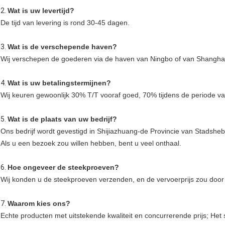
2.
Wat is uw levertijd?
De tijd van levering is rond 30-45 dagen.
3.
Wat is de verschepende haven?
Wij verschepen de goederen via de haven van Ningbo of van Shangha
4.
Wat is uw betalingstermijnen?
Wij keuren gewoonlijk 30% T/T vooraf goed, 70% tijdens de periode va
5.
Wat is de plaats van uw bedrijf?
Ons bedrijf wordt gevestigd in Shijiazhuang-de Provincie van Stadsheb
Als u een bezoek zou willen hebben, bent u veel onthaal.
6.
Hoe ongeveer de steekproeven?
Wij konden u de steekproeven verzenden, en de vervoerprijs zou doo
7.
Waarom kies ons?
Echte producten met uitstekende kwaliteit en concurrerende prijs; He