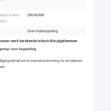
aard of Niet-
DIN-NORM
ard:
:
Geen Hubkoppeling
 zwaar werk berekende industriële pijpklemmen
lgreep voor koppeling
ardigingsdetail om in overeenstemming te verzekeren
aan