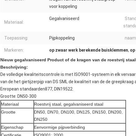
voor koppeling
Gegalvaniseerd
Stand
Materiaal:
standa
Toepassing:
Pijpkoppeling
naam
Markeren:
op zwaar werk berekende buisklemmen
,
op
Nieuw gegalvaniseerd Product of de kragen van de roestvrij staa
Beschrijving:
De volledige kwaliteitscontrole is met ISO9001-systeem in elk verva
van de het gietijzerpijp van DS SML de kwaliteit van de de greepkraag 
Enropean standaarden877, DIN19522.
Grootte: DN50-300
Materiaal
Roestvrij staal, gegalvaniseerd staal
Grootte
DN50, DN70, DN100, DN125, DN150, DN200,
DN250
Eigenschap
Eenvormige pijpverbinding
Certificatie
ISO9001: 2000