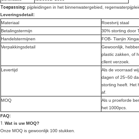
Toepassing:
pijpleidingen in het binnenwatergebied, regenwaterpijple
Leveringsdetail:
Materiaal
Roestvrij staal
Betalingstermijn
30% storting door T
Handelstermijnen
FOB- Tianjin Xinga
Verpakkingsdetail
Gewoonlijk, hebbe
plastic zakken, of 
cllent verzoek.
Levertijd
Als de voorraad wij
dagen of 25~50 da
storting heeft. He
af.
MOQ
Als u proeforde be
het 1000pcs.
FAQ:
1.
Wat is uw MOQ?
Onze MOQ is gewoonlijk 100 stukken.