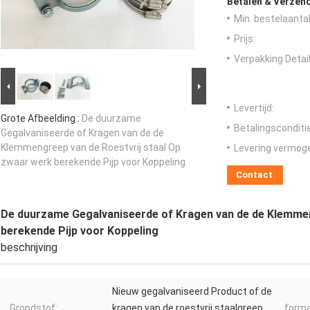
Betalen & Verzen
Min. bestelaantal
Prijs:
Verpakking Detail
Levertijd:
Grote Afbeelding :
De duurzame
Betalingsconditi
Gegalvaniseerde of Kragen van de de
Klemmengreep van de Roestvrij staal Op
Levering vermog
zwaar werk berekende Pijp voor Koppeling
Contact
De duurzame Gegalvaniseerde of Kragen van de de Klemmen
berekende Pijp voor Koppeling
beschrijving
Nieuw gegalvaniseerd Product of de
Grondstof:
kragen van de roestvrij staalgreep
forma