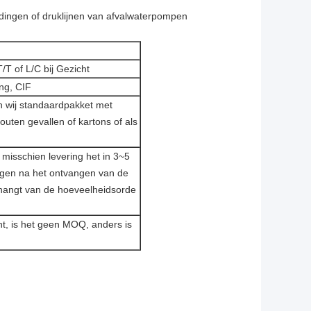
idingen of druklijnen van afvalwaterpompen
/T of L/C bij Gezicht
ng, CIF
n wij standaardpakket met
houten gevallen of kartons of als
 misschien levering het in 3~5
gen na het ontvangen van de
t hangt van de hoeveelheidsorde
nt, is het geen MOQ, anders is