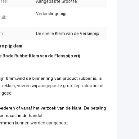
tte:
Aangepaste Grootte
Verbindingspijp
uik:
m:
De snelle Klem van de Versiepijp
re pijpklem
 Rode Rubbe-Klem van de Flenspijp vrij
jn 8mm.And de binnenring van product rubber is, is
trekken, voeren wij aangepaste grootteproductie uit.
s goed.
oederen of vanaf het verzoek van de klant. De betaling
wee naast in de handel.
n klemmen kunnen worden aangepast