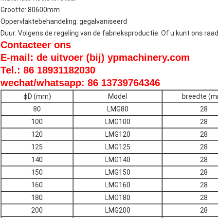
Grootte: 80600mm
Oppervlaktebehandeling: gegalvaniseerd
Duur: Volgens de regeling van de fabrieksproductie. Of u kunt ons raa
Contacteer ons
E-mail: de uitvoer (bij) ypmachinery.com
Tel.: 86 18931182030
wechat/whatsapp: 86 13739764346
ɸD (mm)
Model
breedte (
80
LMG80
28
100
LMG100
28
120
LMG120
28
125
LMG125
28
140
LMG140
28
150
LMG150
28
160
LMG160
28
180
LMG180
28
200
LMG200
28