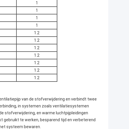
1
1
1
1
1.2
1.2
1.2
1.2
1.2
1.2
1.2
entilatiepijp van de stofverwijdering en verbindt twee
 verbinding, in systemen zoals ventilatiesystemen
n de stofverwijdering, en warme luchtpijpleidingen
kt gebruikt te werken, besparend tijd en verbeterend
n het systeem bewaren.