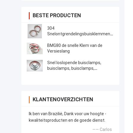
BESTE PRODUCTEN
304
Snelontgrendelingsbuisklemmen
Ductklemmen
BMG80 de snelle Klem van de
Versieslang
Snel loslopende buisclamps,
buisclamps, buisclamps,
buisclamps met slot en rood
rubber
KLANTENOVERZICHTEN
Ik ben van Brazilië, Dank voor uw hoogte -
kwaliteitsproducten en de goede dienst.
—— Carlos