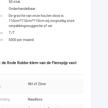
:
50 stuk
Onderhandelbaar
s:
De grootte van onze houten doos is
110cm*110cm*110cm wij zorgvuldig onze
verpakkingssuggestie of ver
es:
T/T
en:
5000 per maand
t de Rode Rubbe-klem van de Flenspijp vast
Wit of Zilver
r:
inding:
Naadloos