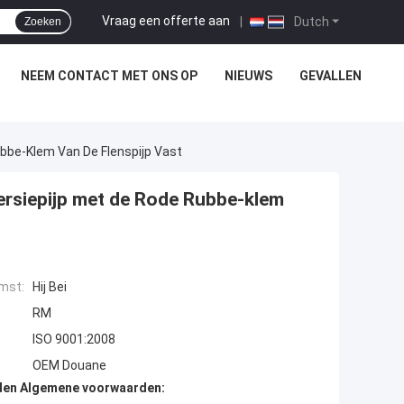
Vraag een offerte aan
|
Dutch
Zoeken
NEEM CONTACT MET ONS OP
NIEUWS
GEVALLEN
ubbe-Klem Van De Flenspijp Vast
Versiepijp met de Rode Rubbe-klem
mst:
Hij Bei
RM
ISO 9001:2008
OEM Douane
den Algemene voorwaarden: