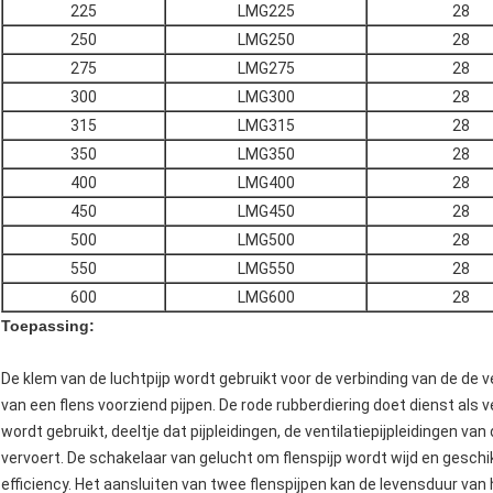
225
LMG225
28
250
LMG250
28
275
LMG275
28
300
LMG300
28
315
LMG315
28
350
LMG350
28
400
LMG400
28
450
LMG450
28
500
LMG500
28
550
LMG550
28
600
LMG600
28
Toepassing:
De klem van de luchtpijp wordt gebruikt voor de verbinding van de de v
van een flens voorziend pijpen. De rode rubberdiering doet dienst als
wordt gebruikt, deeltje dat pijpleidingen, de ventilatiepijpleidingen va
vervoert. De schakelaar van gelucht om flenspijp wordt wijd en geschi
efficiency. Het aansluiten van twee flenspijpen kan de levensduur va