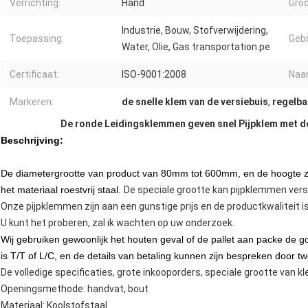
Verrichting:
Hand
Groo
Industrie, Bouw, Stofverwijdering,
Toepassing:
Gebr
Water, Olie, Gas transportation.pe
Certificaat:
ISO-9001:2008
Naa
Markeren:
de snelle klem van de versiebuis
,
regelba
De ronde Leidingsklemmen geven snel Pijpklem met de
Beschrijving:
De diametergrootte van product van 80mm tot 600mm, en de hoogte zi
het materiaal roestvrij staal.
De speciale grootte kan pijpklemmen vers
Onze pijpklemmen zijn aan een gunstige prijs en de productkwaliteit i
U kunt het proberen, zal ik wachten op uw onderzoek.
Wij gebruiken gewoonlijk het houten geval of de pallet aan packe de g
is T/T of L/C, en de details van betaling kunnen zijn bespreken door t
De volledige specificaties, grote inkooporders, speciale grootte va
Openingsmethode: handvat, bout
Materiaal: Koolstofstaal