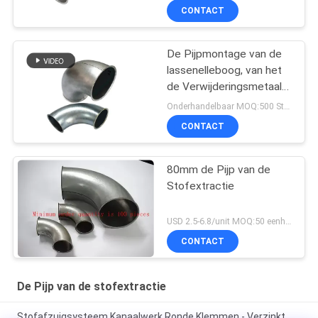
CONTACT
De Pijpmontage van de
lassenelleboog, van het
de Verwijderingsmetaal
van het de Industriestof
Onderhandelbaar MOQ:500 Stuk
de Pijp van de het
CONTACT
Stofinzameling
80mm de Pijp van de
Stofextractie
USD 2.5-6.8/unit MOQ:50 eenheden
CONTACT
De Pijp van de stofextractie
Stofafzuigsysteem Kanaalwerk Ronde Klemmen - Verzinkt