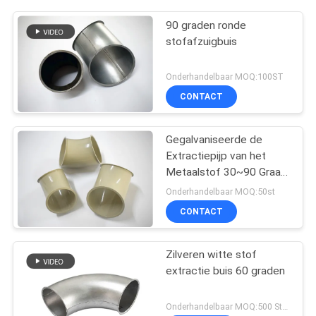
90 graden ronde
stofafzuigbuis
Onderhandelbaar MOQ:100ST
CONTACT
Gegalvaniseerde de
Extractiepijp van het
Metaalstof 30~90 Graad
in Stof Chemische
Onderhandelbaar MOQ:50st
Architectuur
CONTACT
Zilveren witte stof
extractie buis 60 graden
Onderhandelbaar MOQ:500 Stuk