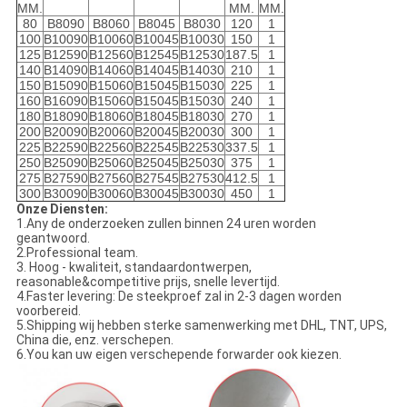
MM.
MM.
MM.
80
B8090
B8060
B8045
B8030
120
1
100
B10090
B10060
B10045
B10030
150
1
125
B12590
B12560
B12545
B12530
187.5
1
140
B14090
B14060
B14045
B14030
210
1
150
B15090
B15060
B15045
B15030
225
1
160
B16090
B15060
B15045
B15030
240
1
180
B18090
B18060
B18045
B18030
270
1
200
B20090
B20060
B20045
B20030
300
1
225
B22590
B22560
B22545
B22530
337.5
1
250
B25090
B25060
B25045
B25030
375
1
275
B27590
B27560
B27545
B27530
412.5
1
300
B30090
B30060
B30045
B30030
450
1
Onze Diensten:
1.Any de onderzoeken zullen binnen 24 uren worden
geantwoord.
2.Professional team.
3. Hoog - kwaliteit, standaardontwerpen,
reasonable&competitive prijs, snelle levertijd.
4.Faster levering: De steekproef zal in 2-3 dagen worden
voorbereid.
5.Shipping wij hebben sterke samenwerking met DHL, TNT, UPS,
China die, enz. verschepen.
6.You kan uw eigen verschepende forwarder ook kiezen.