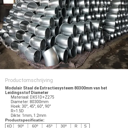
Productomschrijving
Modulair Staal de Extractiesysteem 80300mm van het
Leidingsstof Diameter
Materiaal: DX51D+Z275
Diameter: 80300mm
Hoek: 30°, 45°, 60°, 90°
R=1.5D
Dikte: 1mm, 1.2mm
Productspecificatie:
¢D
90º
60º
45º
30º
R
S