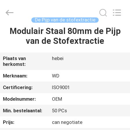
2026
SHIJIAZHUANG
WOODOO
TRADE
CO.,LTD.
De Pijp van de stofextractie
All
Rights
Modulair Staal 80mm de Pijp
THUIS
Reserved.
van de Stofextractie
PRODUCTEN
Plaats van
hebei
herkomst:
OVER
ONS
Merknaam:
WD
Certificering:
ISO9001
FABRIEKSTOCHT
Modelnummer:
OEM
Min. bestelaantal:
50 PCs
KWALITEITSCONTROLE
Prijs:
can negotiate