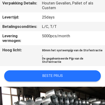
NEEM
Verpakking Details:
Houten Gevallen, Pallet of als
Custem
CONTACT
MET
Levertijd:
25days
ONS
Betalingscondities:
L/C, T/T
OP
Levering
5000pcs/month
vermogen:
NIEUWS
Hoog licht:
80mm het systeempijp van de Stofextractie
,
De gegalvaniseerde Pijp van de
Stofextractie
GEVALLEN
BESTE PRIJS
SITEMAP
PRIVACY
POLICY