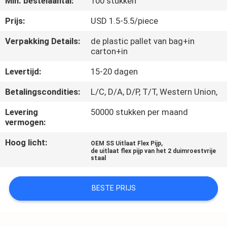
Min. bestelaantal:
100 stukken
NEEM
CONTACT
Prijs:
USD 1.5-5.5/piece
MET
Verpakking Details:
de plastic pallet van bag+in
carton+in
ONS
OP
Levertijd:
15-20 dagen
Betalingscondities:
L/C, D/A, D/P, T/T, Western Union,
NIEUWS
Levering
50000 stukken per maand
vermogen:
GEVALLEN
Hoog licht:
,
OEM SS Uitlaat Flex Pijp
de uitlaat flex pijp van het 2 duimroestvrije
staal
SITEMAP
BESTE PRIJS
PRIVACY
POLICY