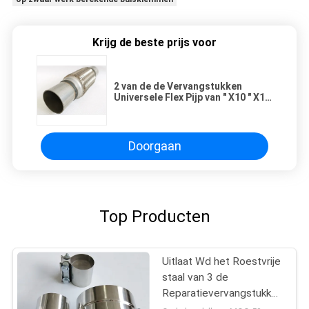
Krijg de beste prijs voor
2 van de de Vervangstukken
Universele Flex Pijp van " X10 " X14
de“ Autouitlaat met Uitsteeksel
Doorgaan
Top Producten
Uitlaat Wd het Roestvrije
staal van 3 de
Reparatievervangstukken
van Duimlap joint clamp