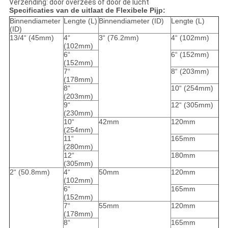
Verzending: door overzees of door de lucht
Specificaties van de uitlaat de Flexibele Pijp:
Binnendiameter
Lengte (L)
Binnendiameter (ID)
Lengte (L)
(ID)
13/4“ (45mm)
4“
3“ (76.2mm)
4“ (102mm)
(102mm)
6“
6“ (152mm)
(152mm)
7“
8“ (203mm)
(178mm)
8“
10“ (254mm)
(203mm)
9“
12“ (305mm)
(230mm)
10“
42mm
120mm
(254mm)
11“
165mm
(280mm)
12“
180mm
(305mm)
2“ (50.8mm)
4“
50mm
120mm
(102mm)
6“
165mm
(152mm)
7“
55mm
120mm
(178mm)
8“
165mm