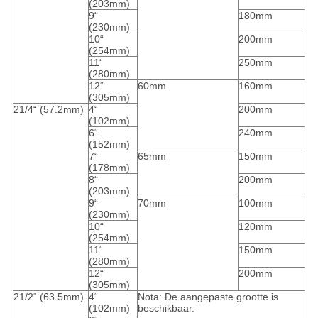
(203mm)
9“
180mm
(230mm)
10“
200mm
(254mm)
11“
250mm
(280mm)
12“
60mm
160mm
(305mm)
21/4“ (57.2mm)
4“
200mm
(102mm)
6“
240mm
(152mm)
7“
65mm
150mm
(178mm)
8“
200mm
(203mm)
9“
70mm
100mm
(230mm)
10“
120mm
(254mm)
11“
150mm
(280mm)
12“
200mm
(305mm)
21/2“ (63.5mm)
4“
Nota: De aangepaste grootte is
(102mm)
beschikbaar.