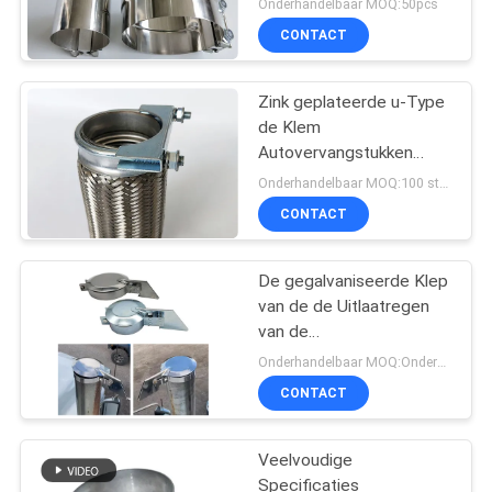
Onderhandelbaar MOQ:50pcs
auto pipe
CONTACT
Zink geplateerde u-Type
de Klem
Autovervangstukken
2.5inch van de
Onderhandelbaar MOQ:100 stuks of onderhandeling
Boutuitlaat
CONTACT
De gegalvaniseerde Klep
van de de Uitlaatregen
van de
PlaatGrasmaaimachine
Onderhandelbaar MOQ:Onderhandeling
1.0INCH - 8.0INCH
CONTACT
Veelvoudige
Specificaties