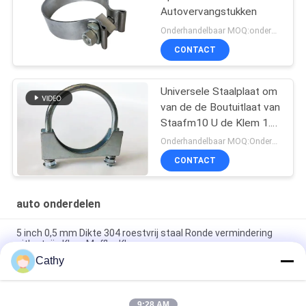
Autovervangstukken
Onderhandelbaar MOQ:onderhandeling
CONTACT
Universele Staalplaat om
van de de Boutuitlaat van
Staafm10 U de Klem 1.5-
6inch
Onderhandelbaar MOQ:Onderhandeling
CONTACT
auto onderdelen
5 inch 0,5 mm Dikte 304 roestvrij staal Ronde vermindering
uitlaatpijp Klem Muffler Klem
Cathy
Gegalvaniseerde stalen lichtgewicht elektromomentor U-type
M8 M10 Boltclamps Auto-onderdelen
9:28 AM