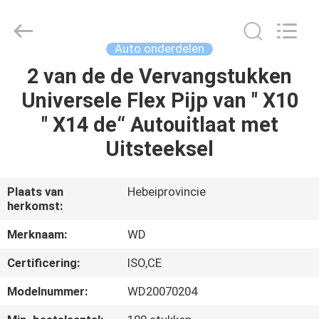
2026
SHIJIAZHUANG
WOODOO
TRADE
CO.,LTD.
Auto onderdelen
All
Rights
2 van de de Vervangstukken
THUIS
Reserved.
Universele Flex Pijp van " X10
PRODUCTEN
" X14 de“ Autouitlaat met
Uitsteeksel
OVER
ONS
Plaats van
Hebeiprovincie
herkomst:
FABRIEKSTOCHT
Merknaam:
WD
Certificering:
ISO,CE
KWALITEITSCONTROLE
Modelnummer:
WD20070204