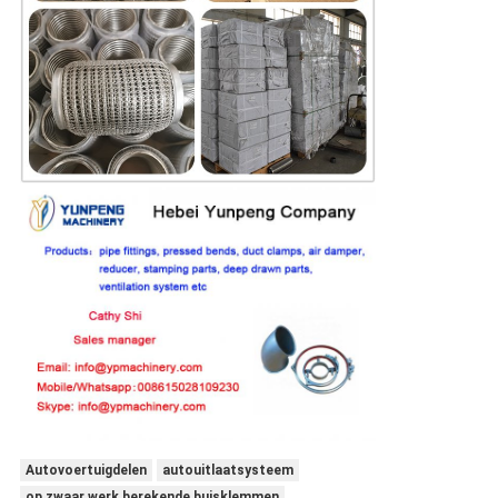
Autovoertuigdelen
autouitlaatsysteem
op zwaar werk berekende buisklemmen