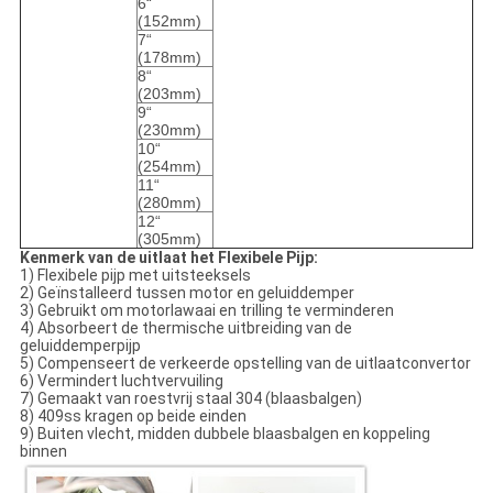
6“
(152mm)
7“
(178mm)
8“
(203mm)
9“
(230mm)
10“
(254mm)
11“
(280mm)
12“
(305mm)
Kenmerk van de uitlaat het Flexibele Pijp:
1) Flexibele pijp met uitsteeksels
2) Geïnstalleerd tussen motor en geluiddemper
3) Gebruikt om motorlawaai en trilling te verminderen
4) Absorbeert de thermische uitbreiding van de
geluiddemperpijp
5) Compenseert de verkeerde opstelling van de uitlaatconvertor
6) Vermindert luchtvervuiling
7) Gemaakt van roestvrij staal 304 (blaasbalgen)
8) 409ss kragen op beide einden
9) Buiten vlecht, midden dubbele blaasbalgen en koppeling
binnen