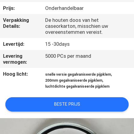
NEEM
Prijs:
Onderhandelbaar
CONTACT
Verpakking
De houten doos van het
MET
Details:
caseorkarton, misschien uw
ONS
overeenstemmen vereist.
OP
Levertijd:
15 -30days
Levering
5000 PCs per maand
NIEUWS
vermogen:
Hoog licht:
,
snelle versie gegalvaniseerde pijpklem
,
GEVALLEN
200mm gegalvaniseerde pijpklem
luchtdichte gegalvaniseerde pijpklem
SITEMAP
BESTE PRIJS
PRIVACY
POLICY