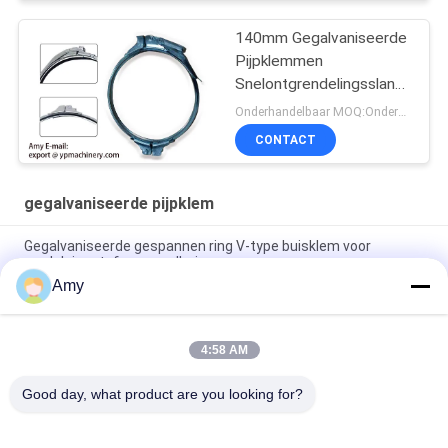
140mm Gegalvaniseerde
Pijpklemmen
Snelontgrendelingsslangklem
Spiraalclips
Onderhandelbaar MOQ:Onderhandeling
CONTACT
gegalvaniseerde pijpklem
Gegalvaniseerde gespannen ring V-type buisklem voor
modulaire stofverzamelbuizen
Amy
Gegalvaniseerde verstelbare boutflensklem voor
kanaalaansluiting
4:58 AM
250 mm gepolijste zinkkanalklem ventilatiekanal
gegalvaniseerde boutenkanal slangklem
Good day, what product are you looking for?
populaire categorieën
Alle