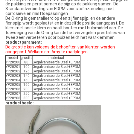
de pakking en perst samen de pijp op de pakking samen. De
Standaardverbinding van EDPM voor stofinzameling, niet
corrosieve en misttoepassingen.
De O-ring is geïnstalleerd op één zijflenspijp, en de andere
flenspijp wordt geplaatst en in dezelfde positie aangepast. De
klem met snelle klem en haalt bouten met hulpmiddel aan. De
toevoeging van de O-ring kan de het verzegelen prestaties van
twee zeer verbeteren door buizen leidt het vastklemmen.
productparament:
De grootte kan volgens de behoeften van klanten worden
aangepast. Welkom om Amy te raadplegen.
model
grootte
materiaal
YP20200
80
Gegalvaniseerde Steel+EPDM
YP20201
100
Gegalvaniseerde Steel+EPDM
YP20202
125
Gegalvaniseerde Steel+EPDM
YP20203
140
Gegalvaniseerde Steel+EPDM
YP20204
150
Gegalvaniseerde Steel+EPDM
YP20205
160
Gegalvaniseerde Steel+EPDM
YP20206
200
Gegalvaniseerde Steel+EPDM
YP20207
250
Gegalvaniseerde Steel+EPDM
YP20208
300
Gegalvaniseerde Steel+EPDM
productbeeld: