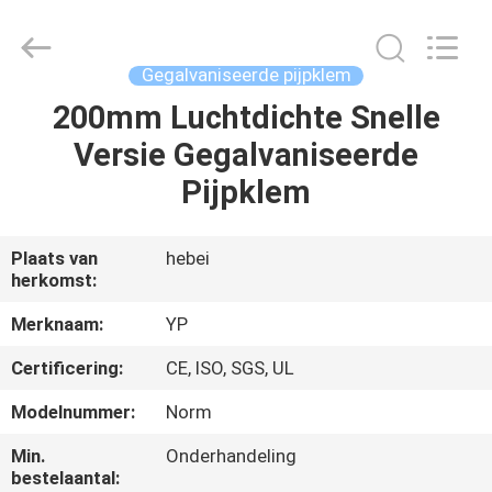
2026
SHIJIAZHUANG
WOODOO
TRADE
CO.,LTD.
Gegalvaniseerde pijpklem
All
Rights
200mm Luchtdichte Snelle
THUIS
Reserved.
Versie Gegalvaniseerde
PRODUCTEN
Pijpklem
OVER
Plaats van
hebei
herkomst:
ONS
Merknaam:
YP
FABRIEKSTOCHT
Certificering:
CE, ISO, SGS, UL
Modelnummer:
Norm
KWALITEITSCONTROLE
Min.
Onderhandeling
bestelaantal: