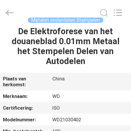
2026
SHIJIAZHUANG
WOODOO
TRADE
CO.,LTD.
Metalen onderdelen Stempelen
All
Rights
De Elektroforese van het
THUIS
Reserved.
douaneblad 0.01mm Metaal
PRODUCTEN
het Stempelen Delen van
Autodelen
OVER
ONS
Plaats van
China
herkomst:
FABRIEKSTOCHT
Merknaam:
WD
Certificering:
ISO
KWALITEITSCONTROLE
Modelnummer:
WD21030402