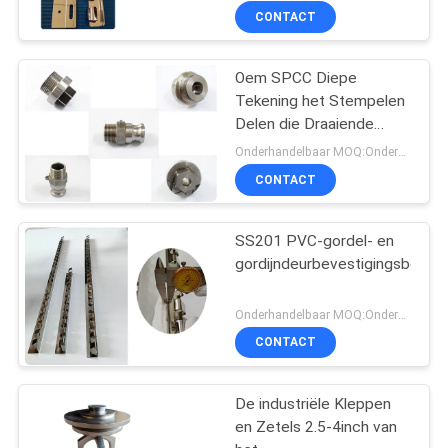
CONTACT
Oem SPCC Diepe
Tekening het Stempelen
Delen die Draaiende
Snelle Prototyping malen
Onderhandelbaar MOQ:Onderhandeling
CONTACT
SS201 PVC-gordel- en
gordijndeurbevestigingsbeuge
Onderhandelbaar MOQ:Onderhandeling
CONTACT
De industriële Kleppen
en Zetels 2.5-4inch van