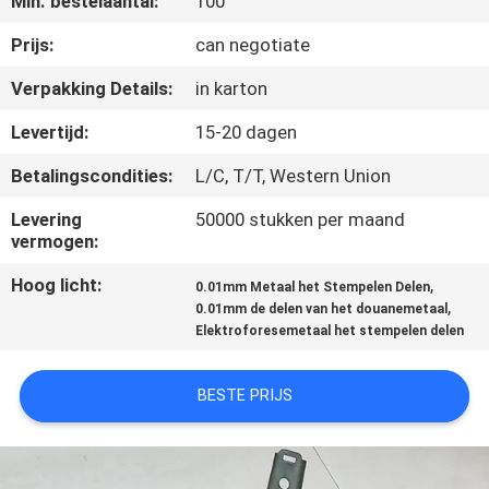
Min. bestelaantal:
100
NEEM
CONTACT
Prijs:
can negotiate
MET
Verpakking Details:
in karton
ONS
Levertijd:
15-20 dagen
OP
Betalingscondities:
L/C, T/T, Western Union
Levering
50000 stukken per maand
NIEUWS
vermogen:
Hoog licht:
,
0.01mm Metaal het Stempelen Delen
GEVALLEN
,
0.01mm de delen van het douanemetaal
Elektroforesemetaal het stempelen delen
SITEMAP
BESTE PRIJS
PRIVACY
POLICY