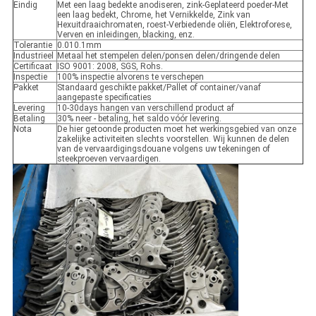
Eindig
Met een laag bedekte anodiseren, zink-Geplateerd poeder-Met
een laag bedekt, Chrome, het Vernikkelde, Zink van
Hexuitdraaichromaten, roest-Verbiedende oliën, Elektroforese,
Verven en inleidingen, blacking, enz.
Tolerantie
0.010.1mm
Industrieel
Metaal het stempelen delen/ponsen delen/dringende delen
Certificaat
ISO 9001: 2008, SGS, Rohs.
Inspectie
100% inspectie alvorens te verschepen
Pakket
Standaard geschikte pakket/Pallet of container/vanaf
aangepaste specificaties
Levering
10-30days hangen van verschillend product af
Betaling
30% neer - betaling, het saldo vóór levering.
Nota
De hier getoonde producten moet het werkingsgebied van onze
zakelijke activiteiten slechts voorstellen. Wij kunnen de delen
van de vervaardigingsdouane volgens uw tekeningen of
steekproeven vervaardigen.