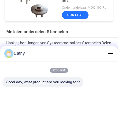
het
Vacuümpompbeëindigen
Onderhandelbaar MOQ:100 PCs of onderhandeling, kunnen wij steekproef voor u verstrekken
voor het Boren van
CONTACT
Materiaal
Metalen onderdelen Stempelen
Haak bij het Hangen van Systeemmetaal het Stempelen Delen
voor Pvc-Strookgordijnen
Cathy
Verstelbare ijzeren schakelaar klem Handgereedschap
Metalen stempelonderdelen Vinnige vrijlating
2:33 PM
Hasp Metalen Stempelonderdelen Slot Industrieel Hardware
Roestvrij staal slotkast
Good day, what product are you looking for?
populaire categorieën
Alle
Op Zwaar Werk 
Gegalvaniseerde 
Berekende 
Pijpklem