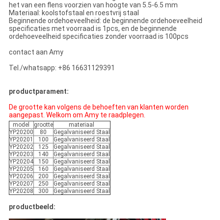
het van een flens voorzien van hoogte van 5.5-6.5 mm
Materiaal: koolstofstaal en roestvrij staal
Beginnende ordehoeveelheid: de beginnende ordehoeveelheid
specificaties met voorraad is 1pcs, en de beginnende
ordehoeveelheid specificaties zonder voorraad is 100pcs
contact aan Amy
Tel./whatsapp: +86 16631129391
productparament:
De grootte kan volgens de behoeften van klanten worden
aangepast. Welkom om Amy te raadplegen.
model
grootte
materiaal
YP20200
80
Gegalvaniseerd Staal
YP20201
100
Gegalvaniseerd Staal
YP20202
125
Gegalvaniseerd Staal
YP20203
140
Gegalvaniseerd Staal
YP20204
150
Gegalvaniseerd Staal
YP20205
160
Gegalvaniseerd Staal
YP20206
200
Gegalvaniseerd Staal
YP20207
250
Gegalvaniseerd Staal
YP20208
300
Gegalvaniseerd Staal
productbeeld: