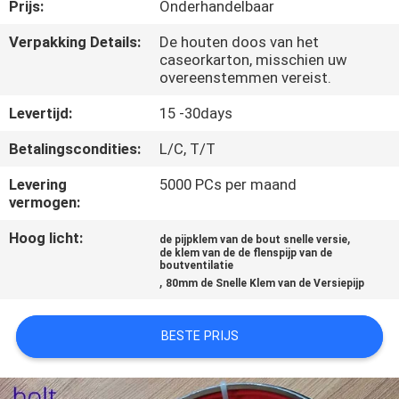
NEEM
Prijs:
Onderhandelbaar
CONTACT
Verpakking Details:
De houten doos van het
caseorkarton, misschien uw
MET
overeenstemmen vereist.
ONS
Levertijd:
15 -30days
OP
Betalingscondities:
L/C, T/T
NIEUWS
Levering
5000 PCs per maand
vermogen:
Hoog licht:
,
GEVALLEN
de pijpklem van de bout snelle versie
de klem van de de flenspijp van de
boutventilatie
,
80mm de Snelle Klem van de Versiepijp
SITEMAP
BESTE PRIJS
PRIVACY
POLICY