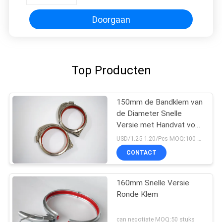
Doorgaan
Top Producten
150mm de Bandklem van
de Diameter Snelle
Versie met Handvat voor
Connnected-Buis
USD/1.25-1.20/Pcs MOQ:100 stuks
CONTACT
160mm Snelle Versie
Ronde Klem
can negotiate MOQ:50 stuks