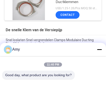
Ductklemmen
USD/1.25-1.20/Pcs MOQ:50 stuks
CONTACT
De snelle Klem van de Versiepijp
Snel loslaten Snel vergrendelen Clamps Modulaire Ducting
Ring 304 roestvrij staal clips
Amy
SUS304 Sneloplosbare buisclamps Rapid Lock Duct Ring Drum
Locking Ring Clamps
11:40 PM
Snel lossen buis klem Rapid Lock Duct Roestvrij staal 304
Clips Leverlock Ring Klem
Good day, what product are you looking for?
populaire categorieën
Alle
Op Zwaar Werk 
Gegalvaniseerde 
Berekende 
Pijpklem