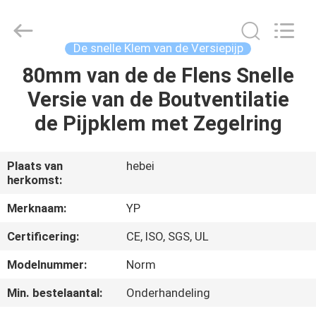
2026
SHIJIAZHUANG
WOODOO
TRADE
CO.,LTD.
De snelle Klem van de Versiepijp
All
Rights
80mm van de de Flens Snelle
THUIS
Reserved.
Versie van de Boutventilatie
PRODUCTEN
de Pijpklem met Zegelring
OVER
Plaats van
hebei
herkomst:
ONS
Merknaam:
YP
FABRIEKSTOCHT
Certificering:
CE, ISO, SGS, UL
Modelnummer:
Norm
KWALITEITSCONTROLE
Min. bestelaantal:
Onderhandeling