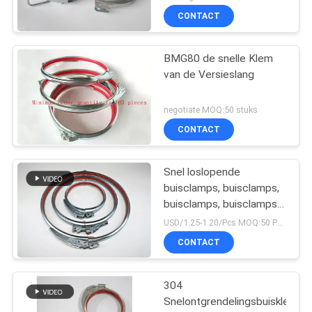
CONTACT
BMG80 de snelle Klem
van de Versieslang
negotiate MOQ:50 stuks
CONTACT
Snel loslopende
buisclamps, buisclamps,
buisclamps, buisclamps
met slot en rood rubber
USD/1.25-1.20/Pcs MOQ:50 PCs
CONTACT
304
Snelontgrendelingsbuisklemm