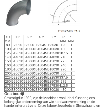
¢D
90º
60º
45º
30º
R
S
MM.
MM.
MM.
80
B8090
B8060
B8045
B8030
120
1
100
B10090
B10060
B10045
B10030
150
1
125
B12590
B12560
B12545
B12530
187.5
1
140
B14090
B14060
B14045
B14030
210
1
150
B15090
B15060
B15045
B15030
225
1
160
B16090
B15060
B15045
B15030
240
1
180
B18090
B18060
B18045
B18030
270
1
200
B20090
B20060
B20045
B20030
300
1
225
B22590
B22560
B22545
B22530
337.5
1
250
B25090
B25060
B25045
B25030
375
1
275
B27590
B27560
B27545
B27530
412.5
1
300
B30090
B30060
B30045
B30030
450
1
Ons bedrijf
Gevestigd in 1990, zijn de Machines van Hebei Yunpeng een
belangrijke onderneming van wie hardwareverwerking en de
handel intergrative is. Onze fabriek locateds in Shijiazhuang en