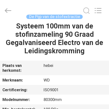
2026
SHIJIAZHUANG
WOODOO
TRADE
CO.,LTD.
De Pijp van de stofextractie
All
Rights
Systeem 100mm van de
THUIS
Reserved.
stofinzameling 90 Graad
PRODUCTEN
Gegalvaniseerd Electro van de
Leidingskromming
OVER
ONS
Plaats van
hebei
herkomst:
FABRIEKSTOCHT
Merknaam:
WD
Certificering:
ISO9001
KWALITEITSCONTROLE
Modelnummer:
80300mm