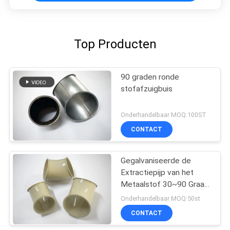
Top Producten
90 graden ronde
stofafzuigbuis
Onderhandelbaar MOQ:100ST
CONTACT
Gegalvaniseerde de
Extractiepijp van het
Metaalstof 30~90 Graad
in Stof Chemische
Onderhandelbaar MOQ:50st
Architectuur
CONTACT