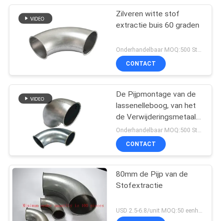
Zilveren witte stof
extractie buis 60 graden
Onderhandelbaar MOQ:500 Stuk
CONTACT
De Pijpmontage van de
lassenelleboog, van het
de Verwijderingsmetaal
van het de Industriestof
Onderhandelbaar MOQ:500 Stuk
de Pijp van de het
CONTACT
Stofinzameling
80mm de Pijp van de
Stofextractie
USD 2.5-6.8/unit MOQ:50 eenheden