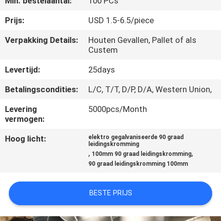
Min. bestelaantal:
100 PCs
NEEM
CONTACT
Prijs:
USD 1.5-6.5/piece
MET
Verpakking Details:
Houten Gevallen, Pallet of als
Custem
ONS
OP
Levertijd:
25days
Betalingscondities:
L/C, T/T, D/P, D/A, Western Union,
NIEUWS
Levering
5000pcs/Month
vermogen:
GEVALLEN
Hoog licht:
elektro gegalvaniseerde 90 graad
leidingskromming
,
,
100mm 90 graad leidingskromming
SITEMAP
90 graad leidingskromming 100mm
BESTE PRIJS
PRIVACY
POLICY