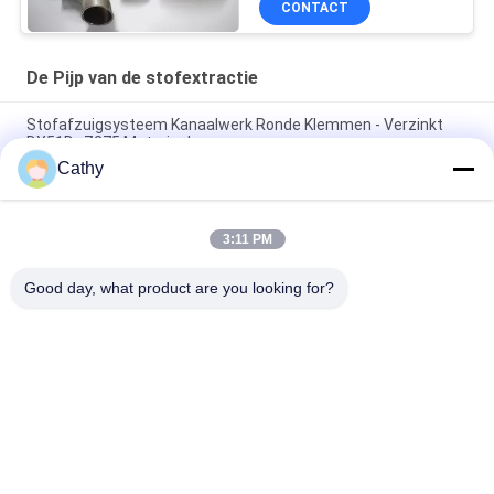
CONTACT
De Pijp van de stofextractie
Stofafzuigsysteem Kanaalwerk Ronde Klemmen - Verzinkt
DX51D+Z275 Materiaal
Cathy
Gegalvaniseerde ronde kegel top schoorsteen dop met
scherm open haard uitlaat dop aanpassen
3:11 PM
Verzinkte plaat stof extractie buis stofopvang proces
ventilatie Flanged ducting
Good day, what product are you looking for?
populaire categorieën
Alle
Op Zwaar Werk 
Gegalvaniseerde 
Berekende 
Pijpklem
Pijpklemmen
De Snelle Klem Van 
De Pijp Van De 
De Versiepijp
Stofextractie