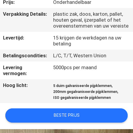
NEEM
Prijs:
Onderhandelbaar
CONTACT
Verpakking Details:
plastic zak, doos, karton, pallet,
houten geval, ijzerpallet of het
MET
overeenstemmen van uw vereiste
ONS
Levertijd:
15 krijgen de werkdagen na uw
OP
betaling
Betalingscondities:
L/C, T/T, Western Union
NIEUWS
Levering
5000pcs per maand
vermogen:
GEVALLEN
Hoog licht:
,
5 duim galvaniseerde pijpklemmen
,
200mm gegalvaniseerde pijpklemmen
ISO gegalvaniseerde pijpklemmen
SITEMAP
BESTE PRIJS
PRIVACY
POLICY