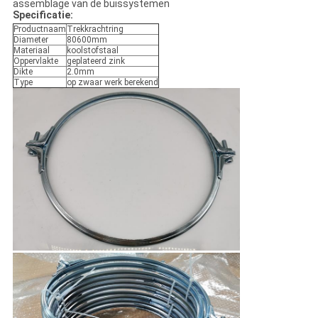
assemblage van de buissystemen
Specificatie:
Productnaam
Trekkrachtring
Diameter
80600mm
Materiaal
koolstofstaal
Oppervlakte
geplateerd zink
Dikte
2.0mm
Type
op zwaar werk berekend