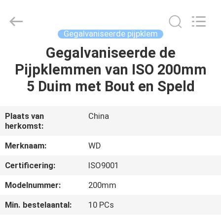
2026
SHIJIAZHUANG
WOODOO
TRADE
CO.,LTD.
Gegalvaniseerde pijpklem
All
Rights
Gegalvaniseerde de
THUIS
Reserved.
Pijpklemmen van ISO 200mm
PRODUCTEN
5 Duim met Bout en Speld
OVER
Plaats van
China
herkomst:
ONS
Merknaam:
WD
FABRIEKSTOCHT
Certificering:
ISO9001
Modelnummer:
200mm
KWALITEITSCONTROLE
Min. bestelaantal:
10 PCs