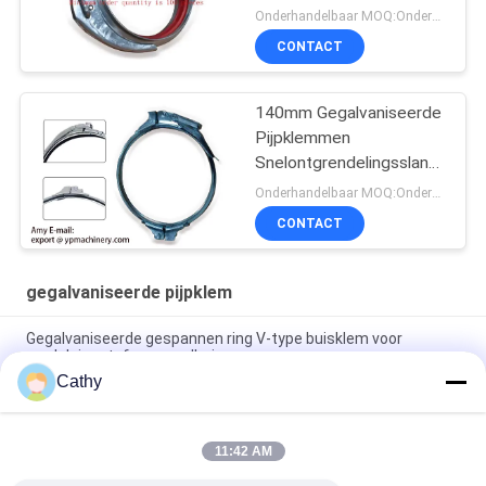
Onderhandelbaar MOQ:Onderhandeling
CONTACT
140mm Gegalvaniseerde
Pijpklemmen
Snelontgrendelingsslangklem
Spiraalclips
Onderhandelbaar MOQ:Onderhandeling
CONTACT
gegalvaniseerde pijpklem
Gegalvaniseerde gespannen ring V-type buisklem voor
modulaire stofverzamelbuizen
Cathy
Gegalvaniseerde verstelbare boutflensklem voor
kanaalaansluiting
11:42 AM
250 mm gepolijste zinkkanalklem ventilatiekanal
gegalvaniseerde boutenkanal slangklem