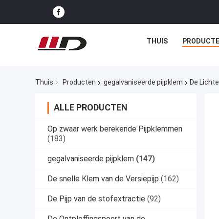
THUIS
PRODUCT
Thuis
Producten
gegalvaniseerde pijpklem
De Licht
ALLE PRODUCTEN
Op zwaar werk berekende Pijpklemmen
(183)
gegalvaniseerde pijpklem
(147)
De snelle Klem van de Versiepijp
(162)
De Pijp van de stofextractie
(92)
De Ontploffingspoort van de