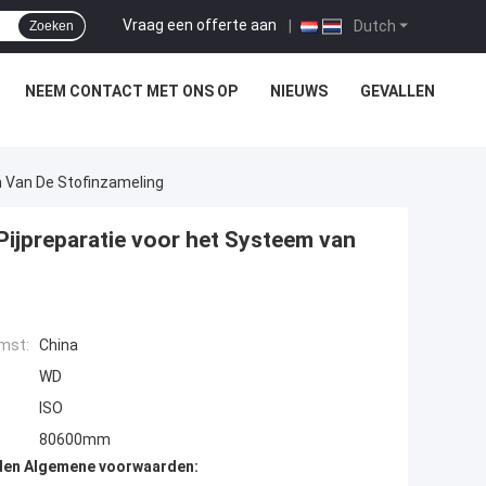
Vraag een offerte aan
|
Dutch
Zoeken
NEEM CONTACT MET ONS OP
NIEUWS
GEVALLEN
 Van De Stofinzameling
Pijpreparatie voor het Systeem van
mst:
China
WD
ISO
80600mm
den Algemene voorwaarden: