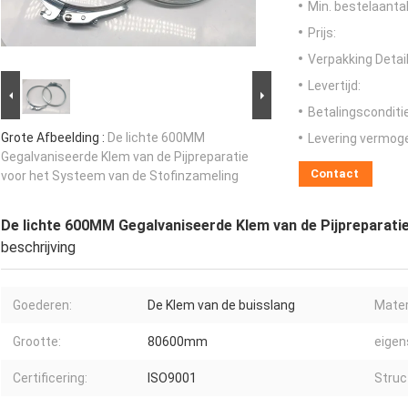
Min. bestelaantal
Prijs:
Verpakking Detail
Levertijd:
Betalingsconditi
Grote Afbeelding :
De lichte 600MM
Levering vermog
Gegalvaniseerde Klem van de Pijpreparatie
Contact
voor het Systeem van de Stofinzameling
De lichte 600MM Gegalvaniseerde Klem van de Pijpreparati
beschrijving
Goederen:
De Klem van de buisslang
Mater
Grootte:
80600mm
eigen
Certificering:
ISO9001
Struc