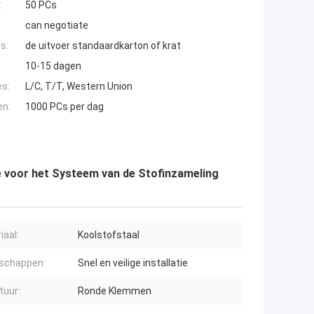
:
50 PCs
can negotiate
s:
de uitvoer standaardkarton of krat
10-15 dagen
es:
L/C, T/T, Western Union
en:
1000 PCs per dag
e voor het Systeem van de Stofinzameling
iaal:
Koolstofstaal
schappen:
Snel en veilige installatie
tuur:
Ronde Klemmen