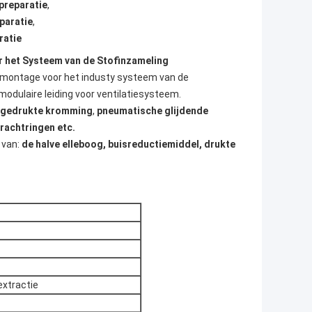
preparatie
,
paratie
,
ratie
r het Systeem van de Stofinzameling
 & montage voor het industy systeem van de
 modulaire leiding voor ventilatiesysteem.
gedrukte kromming
,
pneumatische glijdende
krachtringen
etc.
 van:
de halve elleboog
, buisreductiemiddel, drukte
extractie