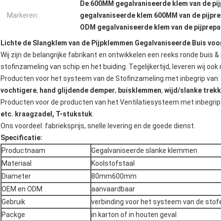
De 600MM gegalvaniseerde klem van de pij
Markeren:
gegalvaniseerde klem 600MM van de pijpre
ODM gegalvaniseerde klem van de pijprepa
Lichte de Slangklem van de Pijpklemmen Gegalvaniseerde Buis voo
Wij zijn de belangrijke fabrikant en ontwikkelen een reeks ronde buis
stofinzameling van schip en het buiding. Tegelijkertijd, leveren wij ook
Producten voor het systeem van de Stofinzameling met inbegrip van:
vochtigere
,
hand glijdende demper
,
buisklemmen
,
wijd/slanke trek
Producten voor de producten van het Ventilatiesysteem met inbegrip
etc. kraagzadel, T-stukstuk
.
Ons voordeel: fabrieksprijs, snelle levering en de goede dienst.
Specificatie:
Productnaam
Gegalvaniseerde slanke klemmen
Materiaal
Koolstofstaal
Diameter
80mm600mm
OEM en ODM
aanvaardbaar
Gebruik
verbinding voor het systeem van de stof
Packge
in karton of in houten geval